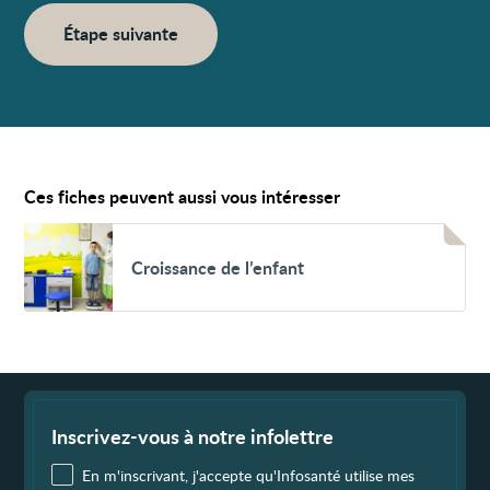
Étape suivante
Ces fiches peuvent aussi vous intéresser
Voir
Croissance
Croissance de l’enfant
de
l’enfant
Fin
de
page
Inscrivez-vous à notre infolettre
En m'inscrivant, j'accepte qu'Infosanté utilise mes