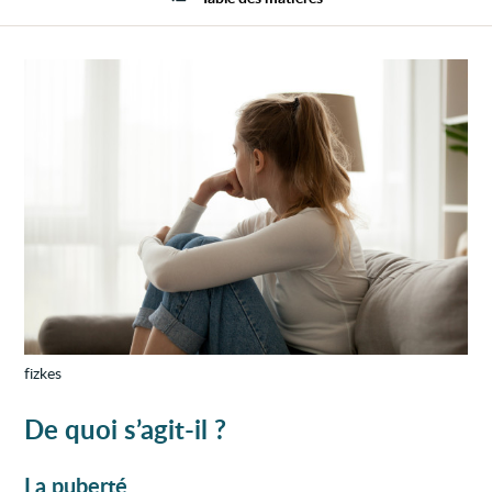
ou
tardiv
fizkes
De quoi s’agit-il ?
La puberté