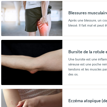
Voir
Blessures
musculaires
Blessures musculair
Après une blessure, un co
blessé. Il fait mal et peut ê
Voir
Bursite
de
Bursite de la rotule
la
rotule
Une bursite est une infla
et
séreuse est une poche remp
du
coude
tendons et les muscles pa
des os.
Voir
Eczéma
atopique
Eczéma atopique (de
(dermatite
atopique)