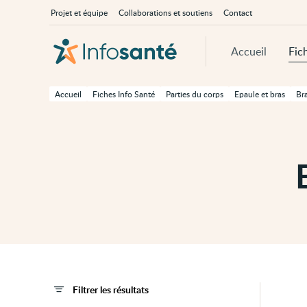
Passer
Navigation
À
Projet et équipe
Collaborations et soutiens
Contact
au
principale
propos
contenu
d'InfoSanté
principal
de
Accueil
Fic
cette
page
Passer
à
Accueil
Fiches Info Santé
Parties du corps
Epaule et bras
Br
la
navigation
principale
Passer
aux
outils
d'accessibilité
Filtrer les résultats