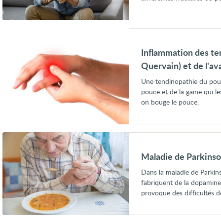
Voir
Inflammation
des
Inflammation des te
tendons
du
Quervain) et de l'av
pouce
(maladie
Une tendinopathie du pou
de
pouce et de la gaine qui l
De
on bouge le pouce.
Quervain)
et
de
l'avant-
bras
Voir
Maladie
de
Maladie de Parkins
Parkinson
Dans la maladie de Parkins
fabriquent de la dopamin
provoque des difficultés 