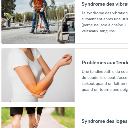
des
Syndrome des vibra
vibrations
main-
Le syndrome des vibratio
bras
surviennent après une utili
(SVMB)
(perceuse, scie à chaîne..)
vaisseaux sanguins.
Voir
Problèmes
aux
Problèmes aux tendo
tendons
du
Une tendinopathie du coud
coude
du coude. Elle peut s'acco
(épicondylites)
surtout quand on fait un 
quand on tourne une poig
Voir
Syndrome
des
Syndrome des loges
loges