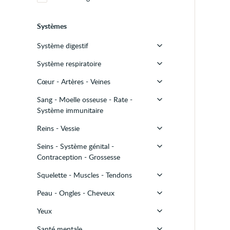
Systèmes
Système digestif
Système respiratoire
Bouche
Cœur - Artères - Veines
Œsophage
Nez
Sang - Moelle osseuse - Rate -
Estomac
Sinus
Cœur
Système immunitaire
Intestin - Colon - Rectum
Gorge
Artères - Veines
Reins - Vessie
Globules rouges
Anus
Larynx - Trachée
Seins - Système génital -
Globules blancs
Reins
Foie - Vésicule
Bronches - Poumons
Contraception - Grossesse
Coagulation
Vessie
Pancréas
Autres
Squelette - Muscles - Tendons
Seins
Moelle osseuse
Urines
Autres
Peau - Ongles - Cheveux
Ovaires
Os
Rate
Yeux
Utérus (hors grossesse)
Articulations
Cheveux - Cuir chevelu
Autres
Santé mentale
Vulve - Vagin
Muscles
Peau
Yeux