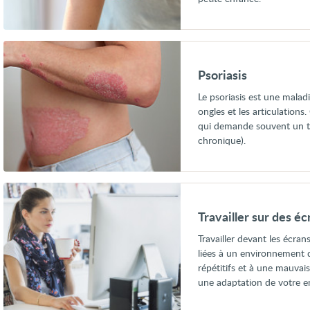
Voir
Psoriasis
Psoriasis
Le psoriasis est une malad
ongles et les articulations
qui demande souvent un t
chronique).
Voir
Travailler
sur
Travailler sur des éc
des
écrans
Travailler devant les écran
liées à un environnement 
répétitifs et à une mauva
une adaptation de votre e