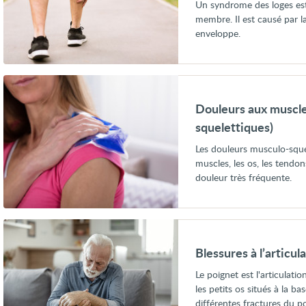
Un syndrome des loges es
membre. Il est causé par 
enveloppe.
Voir
Douleurs
aux
Douleurs aux muscle
muscles
et
squelettiques)
aux
os
Les douleurs musculo-sque
(douleurs
muscles, les os, les tendons
musculo-
douleur très fréquente.
squelettiques)
Voir
Blessures
à
Blessures à l’articul
l’articulation
du
Le poignet est l'articulatio
poignet
les petits os situés à la ba
différentes fractures du p