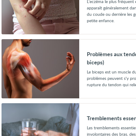
L’eczéma le plus fréquent 
chez
apparaît généralement dans 
l’enfant
du coude ou derrière les
petite enfance.
Voir
Problèmes
aux
Problèmes aux tendo
tendons
du
biceps)
biceps
(tendinopathies
Le biceps est un muscle du 
du
problèmes peuvent s'y pro
biceps)
rupture du tendon qui reli
Voir
Tremblements
essentiels
Tremblements essen
Les tremblements essentie
involontaires des bras, des