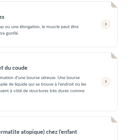
es
up ou une élongation, le muscle peut être
tre gonflé.
 et du coude
mmation d'une bourse séreuse. Une bourse
lie de liquide qui se trouve à l'endroit où les
ssent à côté de structures très dures comme
rmatite atopique) chez l’enfant