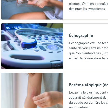
plaintes. On n’en connaît 
diminuer les symptômes.
Voir
Échographie
Échographie
L'échographie est une tec
santé de voir certains pro
que l'on n'entend pas (ultr
entrer de rayons dans le c
Voir
Eczéma
atopique
Eczéma atopique (de
(dermatite
atopique)
L’eczéma le plus fréquent 
chez
apparaît généralement dans 
l’adulte
du coude ou derrière les
petite enfance.