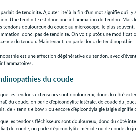
parlait de tendinite. Ajouter ‘ite’ à la fin d’un mot signifie qu’il y
ion. Une tendinite est donc une inflammation du tendon. Mais l
es tendons douloureux du coude au microscope, le plus souvent, i
lammation, donc, pas de tendinite. On voit plutôt une modificati
cence du tendon. Maintenant, on parle donc de tendinopathie.
nopathie est une affection dégénérative du tendon, avec d'évent
inflammatoires.
endinopathies du coude
sque les tendons extenseurs sont douloureux, donc du côté exte
éral) du coude, on parle d’épicondylite latérale, de coude du joue
is, de « tennis elbow » ou encore d’épicondylalgie (algie signifie 
sque les tendons fléchisseurs sont douloureux, donc du côté int
dial) du coude, on parle d’épicondylite médiale ou de coude du j
.