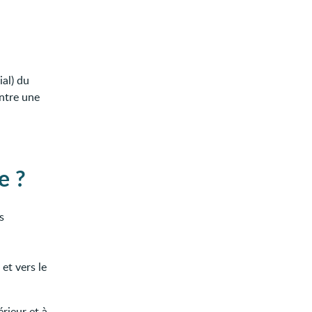
ial) du
ontre une
e ?
s
et vers le
rieur et à