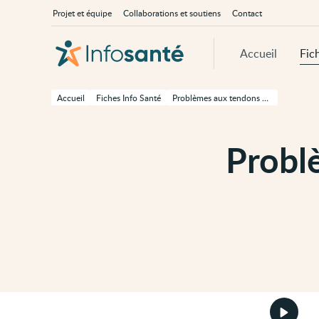
Passer
Navigation
À
Projet et équipe
Collaborations et soutiens
Contact
au
principale
propos
contenu
d'InfoSanté
principal
de
Accueil
Fic
cette
page
Passer
à
Accueil
Fiches Info Santé
Problèmes aux tendons du coude (épicondylites)
la
navigation
principale
Passer
Probl
aux
outils
d'accessibilité
Démarr