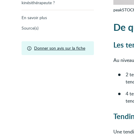
kinésithérapeute ?
peakSTOC
En savoir plus
De qu
Source(s)
Les t
Donner son avis sur la fiche
Au niveau 
2 te
ten
4 te
ten
Tendin
Une tendi