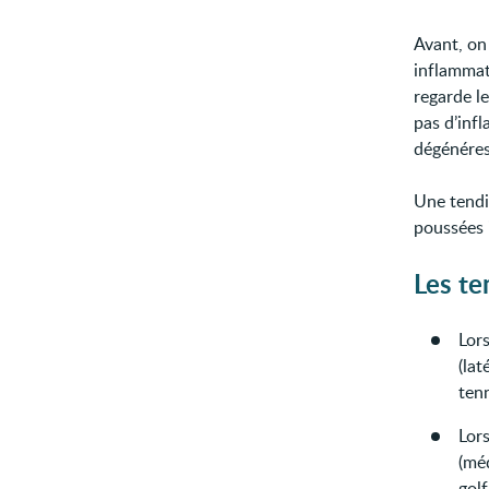
Avant, on 
inflammat
regarde l
pas d’inf
dégénéres
Une tendi
poussées 
Les t
Lor
(lat
tenn
Lor
(mé
golf