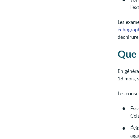
l'ex
Les exame
échograp
déchirure
Que 
En généra
18 mois, 
Les consei
Ess
Cel
Évit
aigu