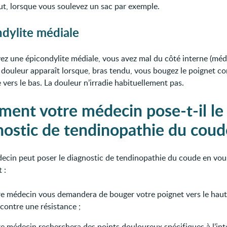
aut, lorsque vous soulevez un sac par exemple.
dylite médiale
vez une épicondylite médiale, vous avez mal du côté interne (méd
 douleur apparaît lorsque, bras tendu, vous bougez le poignet c
 vers le bas. La douleur n’irradie habituellement pas.
ent votre médecin pose-t-il le
nostic de tendinopathie du coud
ecin peut poser le diagnostic de tendinopathie du coude en vou
 :
re médecin vous demandera de bouger votre poignet vers le haut 
contre une résistance ;
e médecin recherchera des points douloureux spécifiques à l’inté