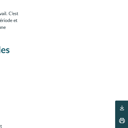
ail. C’est
ériode et
une
les
Outils
t