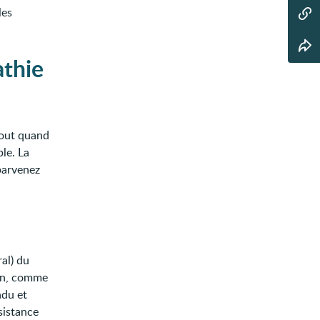
les
thie
tout quand
le. La
 parvenez
ral) du
ion, comme
ndu et
sistance