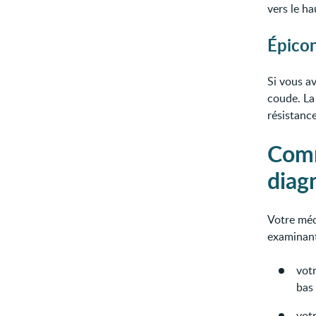
vers le h
Épicon
Si vous a
coude. La
résistance
Comm
diag
Votre méd
examinant
vot
bas 
votr