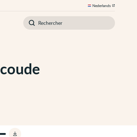
Nederlands
Introduisez
votre
recherche
 coude
Télécharger