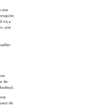
 a une
orsqu’on
l n’y a
on, une
uelles
rne
ur de
douleur).
erne
oueur de