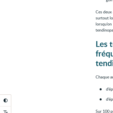
Ces deux 
surtout l
lorsqu’on 
tendinopa
Les 
fréq
tend
Chaque an
d’ép
d’ép
Sur 100 p