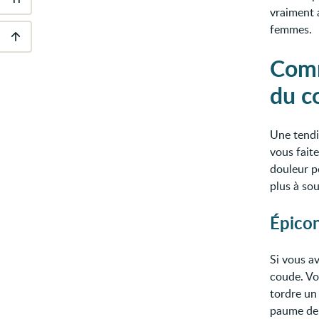
Outils
vraiment 
d'accessibilité
femmes.
Descendre
Comm
au
pied
du c
de
page
Une tendi
vous fait
douleur p
plus à so
Épicon
Si vous av
coude. Vo
tordre un
paume de 