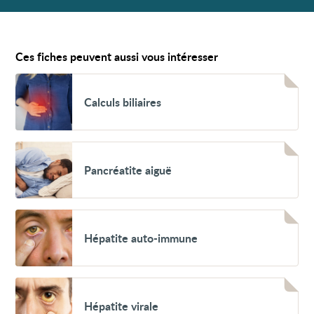
Ces fiches peuvent aussi vous intéresser
Voir
Calculs
Calculs biliaires
biliaires
Voir
Pancréatite
Pancréatite aiguë
aiguë
Voir
Hépatite
Hépatite auto-immune
auto-
immune
Voir
Hépatite
Hépatite virale
virale