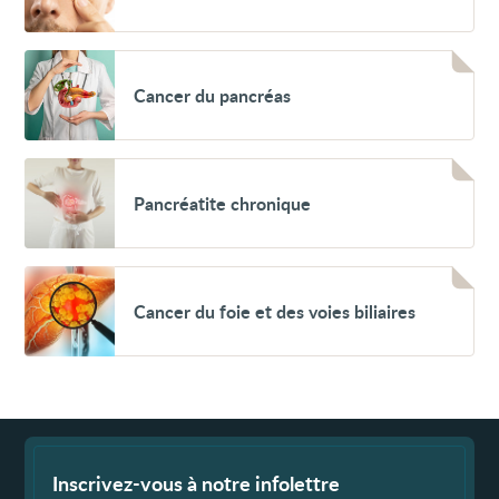
Voir
Cancer
Cancer du pancréas
du
pancréas
Voir
Pancréatite
Pancréatite chronique
chronique
Voir
Cancer
Cancer du foie et des voies biliaires
du
foie
et
des
voies
biliaires
Fin
de
page
Inscrivez-vous à notre infolettre