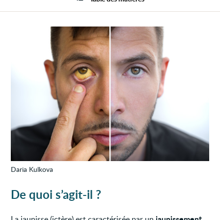
Daria Kulkova
De quoi s’agit-il ?
jaunissement
La jaunisse (ictère) est caractérisée par un