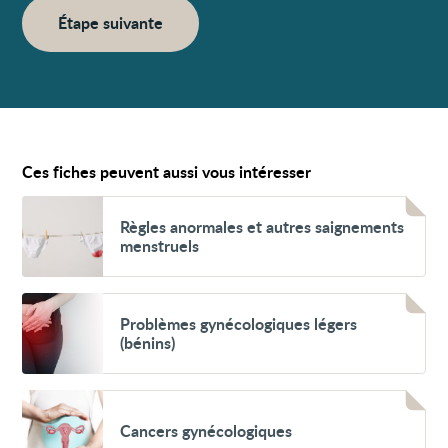
Étape suivante
Ces fiches peuvent aussi vous intéresser
Voir
Règles
Règles anormales et autres saignements
anormales
menstruels
et
autres
saignements
menstruels
Voir
Problèmes
Problèmes gynécologiques légers
gynécologiques
(bénins)
légers
(bénins)
Voir
Cancers
Cancers gynécologiques
gynécologiques