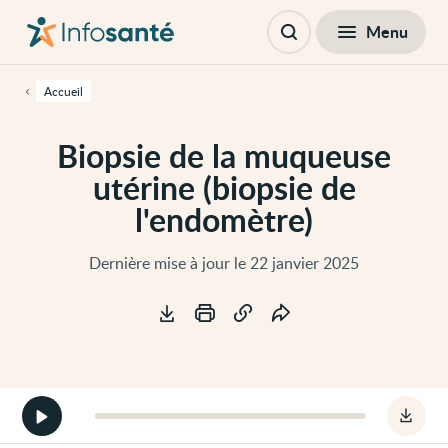
Passer
Navigation
au
principale
Fermer
Menu
Table des matières
contenu
Ouvrir
principal
la
de
recherche
cette
Accueil
page
Passer
à
Biopsie de la muqueuse
la
navigation
utérine (biopsie de
principale
Passer
l'endomètre)
aux
outils
d'accessibilité
Dernière mise à jour le 22 janvier 2025
Outils
Démarrer
Téléc
la
le
version