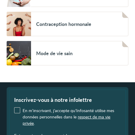
Voir
Contraception
Contraception hormonale
hormonale
Voir
Mode
Mode de vie sain
de
vie
sain
Fin
de
page
Inscrivez-vous à notre infolettre
En m'inscrivant, j'accepte qu'Infosanté utilise mes
données personnelles dans le
respect de ma vie
privée
.