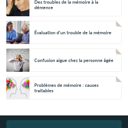
Des troubles de la mémoire à la
troubles
démence
de
la
mémoire
à
Voir
la
Évaluation
Évaluation d’un trouble de la mémoire
démence
d’un
trouble
de
la
mémoire
Voir
Confusion
Confusion aigue chez la personne âgée
aigue
chez
la
personne
âgée
Voir
Problèmes
Problèmes de mémoire : causes
de
traitables
mémoire :
causes
traitables
Fin
de