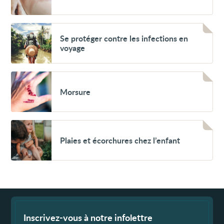
Voir
Se
Se protéger contre les infections en
protéger
voyage
contre
les
infections
en
Voir
voyage
Morsure
Morsure
Voir
Plaies
Plaies et écorchures chez l’enfant
et
écorchures
chez
l’enfant
Fin
de
page
Inscrivez-vous à notre infolettre