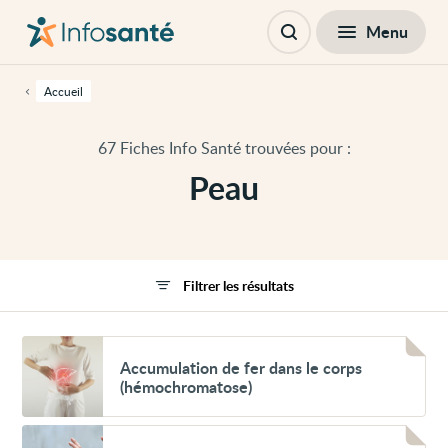
Passer
Navigation
au
principale
Fermer
Menu
Filtres
contenu
Ouvrir
principal
la
de
recherche
cette
Accueil
page
Passer
à
67 Fiches Info Santé trouvées pour :
la
navigation
Peau
principale
Passer
aux
outils
d'accessibilité
Filtrer les résultats
Voir
Accumulation
Accumulation de fer dans le corps
de
(hémochromatose)
fer
dans
le
Voir
corps