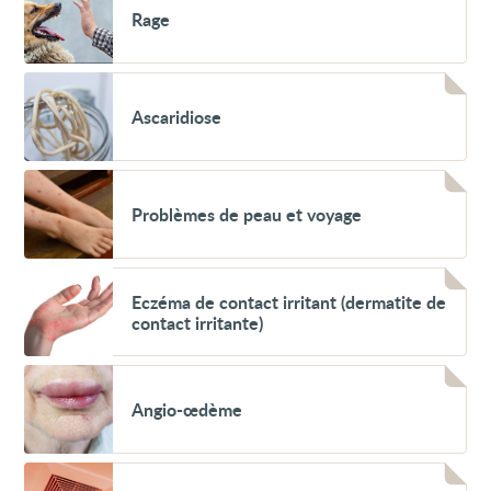
Rage
(hémochromatose)
Rage
Voir
Ascaridiose
Ascaridiose
Voir
Problèmes
Problèmes de peau et voyage
de
peau
et
voyage
Voir
Eczéma
Eczéma de contact irritant (dermatite de
de
contact irritante)
contact
irritant
(dermatite
Voir
de
Angio-
contact
Angio-œdème
œdème
irritante)
Voir
Pollution