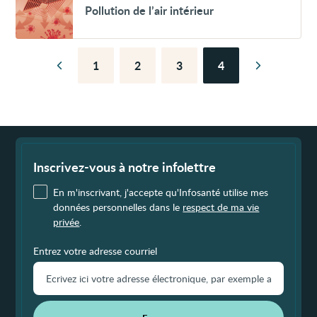
Pollution de l’air intérieur
de
l’air
intérieur
1
2
3
4
Page
Page
Page
Page
Page
Page
précédente
suivante
Fin
de
page
Inscrivez-vous à notre infolettre
En m'inscrivant, j'accepte qu'Infosanté utilise mes
données personnelles dans le
respect de ma vie
privée
.
Entrez votre adresse courriel