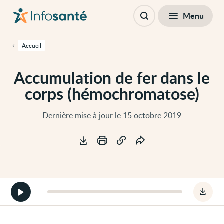
Passer
Navigation
au
principale
Fermer
Menu
Table des matières
contenu
Ouvrir
principal
la
de
recherche
cette
Accueil
page
Passer
à
Accumulation de fer dans le
la
navigation
corps (hémochromatose)
principale
Passer
aux
outils
Dernière mise à jour le 15 octobre 2019
d'accessibilité
Outils
Démarrer
Téléc
la
le
version
fichie
audio
audio
de