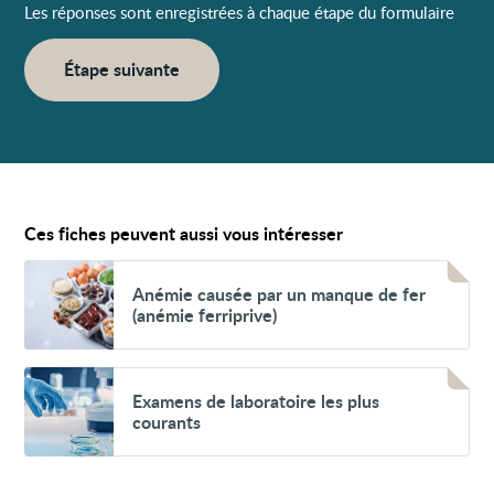
Les réponses sont enregistrées à chaque étape du formulaire
Étape suivante
Ces fiches peuvent aussi vous intéresser
Voir
Anémie
Anémie causée par un manque de fer
causée
(anémie ferriprive)
par
un
manque
de
Voir
fer
Examens
Examens de laboratoire les plus
(anémie
de
courants
ferriprive)
laboratoire
les
plus
courants