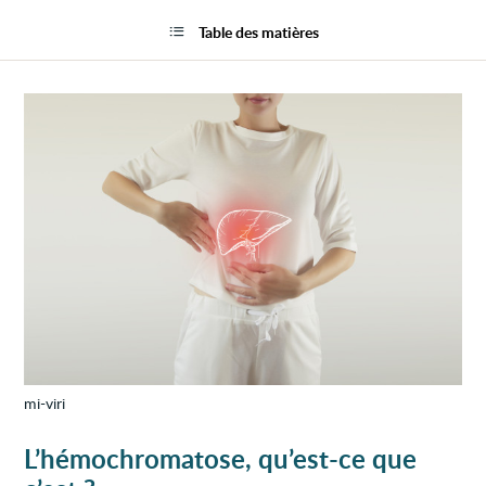
Accum
la
de
page
Table des matières
fer
dans
le
corps
(hémo
mi-viri
L’hémochromatose, qu’est-ce que