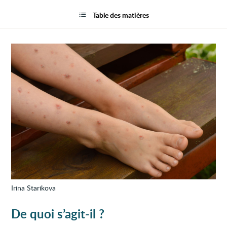
Probl
la
de
page
Table des matières
peau
et
voyag
Irina Starikova
De quoi s’agit-il ?