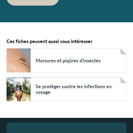
Ces fiches peuvent aussi vous intéresser
Voir
Morsures
Morsures et piqûres d'insectes
et
piqûres
d'insectes
Voir
Se
Se protéger contre les infections en
protéger
voyage
contre
les
infections
en
voyage
Fin
de