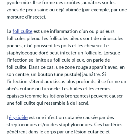
pyodermite. Il se forme des croûtes jaunâtres sur les
zones de peau saine ou déjà abîmée (par exemple, par une
morsure d'insecte).
La
folliculite
est une inflammation d’un ou plusieurs
follicules pileux. Les follicules pileux sont de minuscules
poches, d’où poussent les poils et les cheveux. Le
staphylocoque doré peut infecter un follicule. Lorsque
l’infection se limite au follicule pileux, on parle de
folliculite. Dans ce cas, une zone rouge apparaît avec, en
son centre, un bouton (une pustule) jaunâtre. Si
l'infection s’étend aux tissus plus profonds, il se forme un
abcès cutané ou furoncle. Les huiles et les crèmes
épaisses (comme les lotions bronzantes) peuvent causer
une folliculite qui ressemble à de l’acné.
L’
érysipèle
est une infection cutanée causée par des
streptocoques et/ou des staphylocoques. Ces bactéries
pénètrent dans le corps par une lésion cutanée et