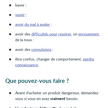
baver ;
vomir
;
avoir du mal à avaler
;
avoir des
difficultés pour respirer
, un
enrouement
,
de la toux ;
avoir des
convulsions
;
être confus, changer de comportement,
perdre
connaissance
.
Que pouvez-vous faire ?
Avant d’acheter un produit dangereux, demandez-
vraiment
vous si vous en avez
besoin.