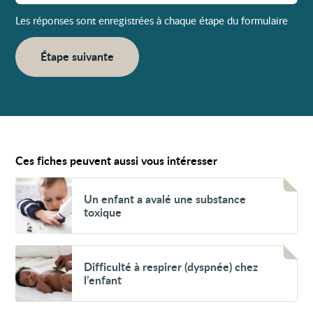
Les réponses sont enregistrées à chaque étape du formulaire
Étape suivante
Ces fiches peuvent aussi vous intéresser
Voir
Un
Un enfant a avalé une substance
enfant
toxique
a
avalé
une
substance
Voir
toxique
Difficulté
Difficulté à respirer (dyspnée) chez
à
l’enfant
respirer
(dyspnée)
chez