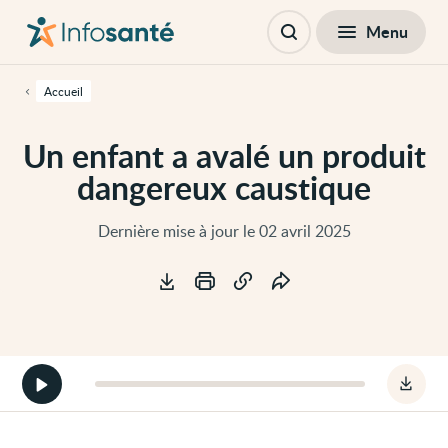
Passer
Navigation
au
principale
Fermer
Menu
Table des matières
contenu
Ouvrir
principal
la
de
recherche
cette
Accueil
page
Passer
à
Un enfant a avalé un produit
la
navigation
dangereux caustique
principale
Passer
aux
outils
Dernière mise à jour le 02 avril 2025
d'accessibilité
Outils
Démarrer
Téléc
la
le
version
fichie
audio
audio
de