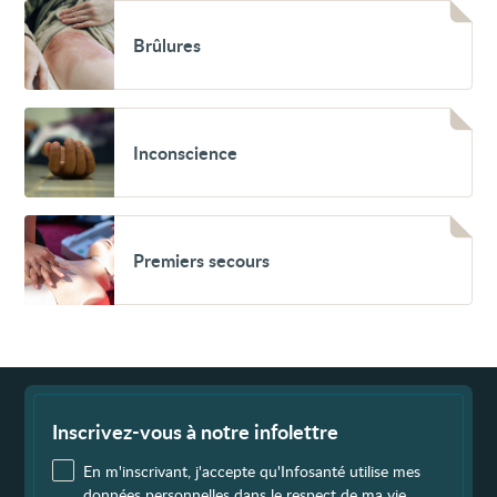
l’enfant
Voir
Brûlures
Brûlures
Voir
Inconscience
Inconscience
Voir
Premiers
Premiers secours
secours
Fin
de
page
Inscrivez-vous à notre infolettre
En m'inscrivant, j'accepte qu'Infosanté utilise mes
données personnelles dans le
respect de ma vie