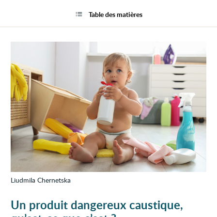
Un
la
enfan
page
Table des matières
a
avalé
un
produ
dange
caust
Liudmila Chernetska
Un produit dangereux caustique,