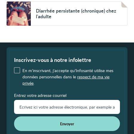
chez
Voir
l’enfant
Diarrhée
Diarrhée persistante (chronique) chez
persistante
l'adulte
(chronique)
chez
l'adulte
Fin
de
page
Inscrivez-vous à notre infolettre
En m'inscrivant, j'accepte qu'Infosanté utilise mes
données personnelles dans le
respect de ma vie
privée
.
Entrez votre adresse courriel
Envoyer