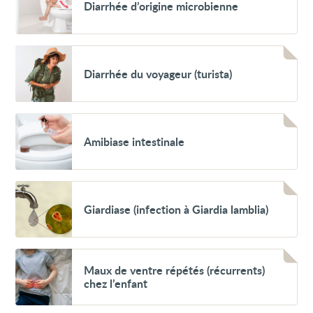
Diarrhée d’origine microbienne
d’origine
microbienne
Voir
Diarrhée
Diarrhée du voyageur (turista)
du
voyageur
(turista)
Voir
Amibiase
Amibiase intestinale
intestinale
Voir
Giardiase
Giardiase (infection à Giardia lamblia)
(infection
à
Giardia
lamblia)
Voir
Maux
Maux de ventre répétés (récurrents)
de
chez l’enfant
ventre
répétés
(récurrents)