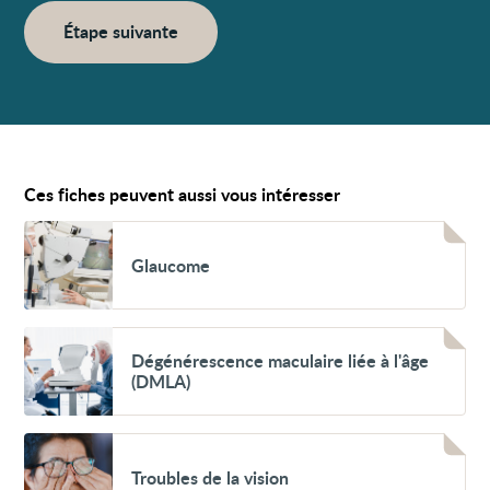
Étape suivante
Ces fiches peuvent aussi vous intéresser
Voir
Glaucome
Glaucome
Voir
Dégénérescence
Dégénérescence maculaire liée à l'âge
maculaire
(DMLA)
liée
à
l'âge
(DMLA)
Voir
Troubles
Troubles de la vision
de