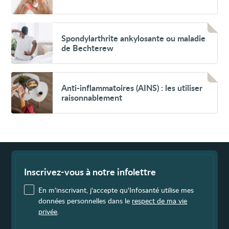
l’adulte
Voir
Spondylarthrite
Spondylarthrite ankylosante ou maladie
ankylosante
de Bechterew
ou
maladie
de
Bechterew
Voir
Anti-
Anti-inflammatoires (AINS) : les utiliser
inflammatoires
raisonnablement
(AINS) :
les
utiliser
raisonnablement
Fin
de
page
Inscrivez-vous à notre infolettre
En m'inscrivant, j'accepte qu'Infosanté utilise mes
données personnelles dans le
respect de ma vie
privée
.