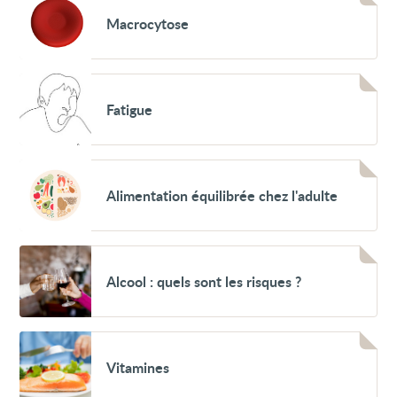
Macrocytose
Macrocytose
Voir
Fatigue
Fatigue
Voir
Alimentation
Alimentation équilibrée chez l'adulte
équilibrée
chez
l'adulte
Voir
Alcool
Alcool : quels sont les risques ?
:
quels
sont
les
risques
Voir
?
Vitamines
Vitamines