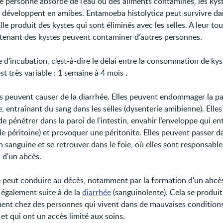
e personne absorbe de l’eau ou des aliments contaminés, les kyst
e développent en amibes. Entamoeba histolytica peut survivre da
Elle produit des kystes qui sont éliminés avec les selles. A leur tou
ntenant des kystes peuvent contaminer d’autres personnes.
 d’incubation, c’est-à-dire le délai entre la consommation de kyst
st très variable : 1 semaine à 4 mois .
s peuvent causer de la diarrhée. Elles peuvent endommager la pa
e, entraînant du sang dans les selles (dysenterie amibienne). Elles
e pénétrer dans la paroi de l'intestin, envahir l’enveloppe qui en
(le péritoine) et provoquer une péritonite. Elles peuvent passer d
n sanguine et se retrouver dans le foie, où elles sont responsable
 d'un abcès.
e peut conduire au décès, notamment par la formation d'un abcès
 également suite à de la
diarrhée
(sanguinolente). Cela se produit
ent chez des personnes qui vivent dans de mauvaises condition
 et qui ont un accès limité aux soins.