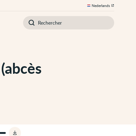
Nederlands
Introduisez
votre
recherche
 (abcès
Télécharger