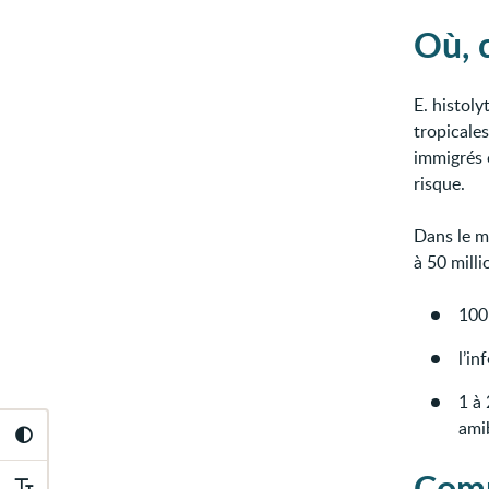
Où, 
E. histoly
tropicales
immigrés 
risque.
Dans le m
à 50 mill
100
l’i
1 à
ami
Comm