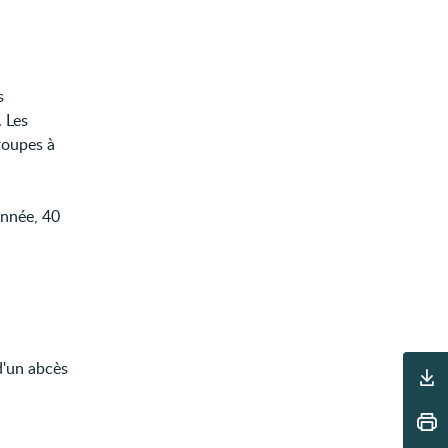
s
. Les
roupes à
année, 40
Outils
d'un abcès