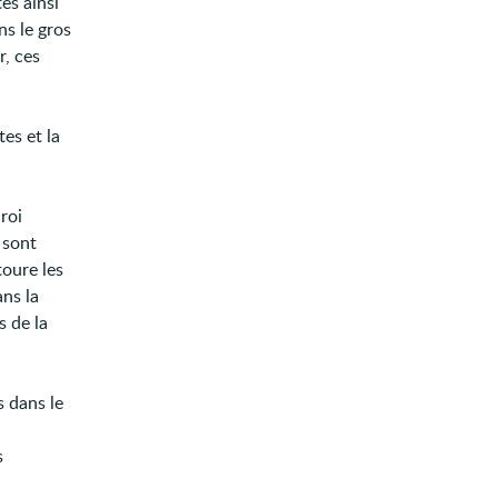
es ainsi
ns le gros
r, ces
es et la
roi
 sont
toure les
ans la
s de la
 dans le
s