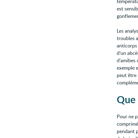
températu
est sensib
gonflemen
Les analy
troubles 
anticorps 
d'un abcè
d'amibes d
exemple e
peut être
compléme
Que 
Pour ne pa
comprimés
pendant p