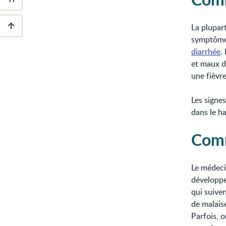
Outils
d'accessibilité
La plupar
symptômes
Descendre
au
diarrhée
.
pied
et maux d
de
page
une fièvr
Les signes
dans le h
Comm
Le médeci
développe
qui suiven
de malais
Parfois, 