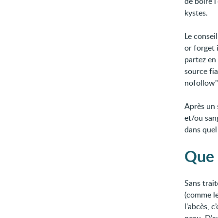
de boire l
kystes.
Le conseil
or forget 
partez en
source fia
nofollow"
Après un s
et/ou san
dans quel
Que 
Sans trai
(comme le
l'abcès, c