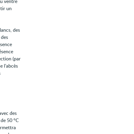
du ventre
tir un
lancs, des
 des
ésence
résence
ection (par
e l’abcès
s
 avec des
 de 50 °C
ermettra