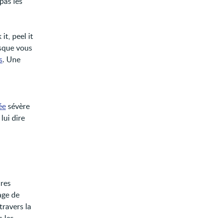
pas les
it, peel it
rsque vous
s
. Une
ée
sévère
lui dire
ires
age de
 travers la