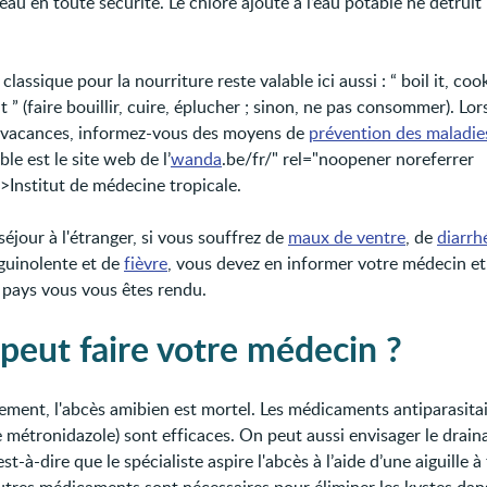
'eau en toute sécurité. Le chlore ajouté à l’eau potable ne détruit 
 classique pour la nourriture reste valable ici aussi : “ boil it, cook 
it ” (faire bouillir, cuire, éplucher ; sinon, ne pas consommer). Lo
 vacances, informez-vous des moyens de
prévention des maladie
ble est le site web de l’
wanda
.be/fr/" rel="noopener noreferrer
>Institut de médecine tropicale.
éjour à l'étranger, si vous souffrez de
maux de ventre
, de
diarrh
guinolente et de
fièvre
, vous devez en informer votre médecin et 
 pays vous vous êtes rendu.
peut faire votre médecin ?
tement, l'abcès amibien est mortel. Les médicaments antiparasita
 métronidazole) sont efficaces. On peut aussi envisager le drain
’est-à-dire que le spécialiste aspire l'abcès à l’aide d’une aiguille à