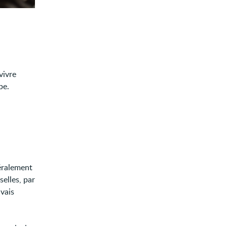
vivre
be.
néralement
elles, par
vais