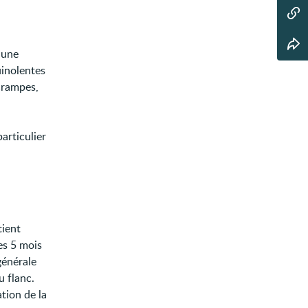
 une
uinolentes
 crampes,
articulier
tient
es 5 mois
générale
u flanc.
tion de la