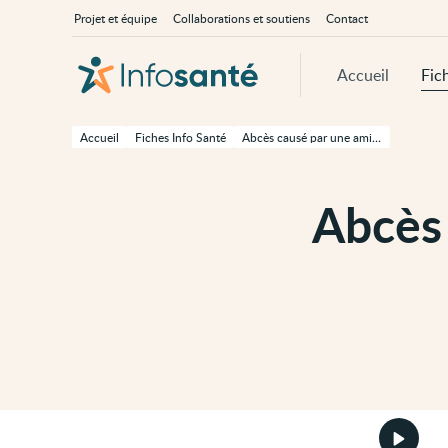
Passer
Navigation
À
Projet et équipe
Collaborations et soutiens
Contact
au
principale
propos
contenu
d'InfoSanté
principal
de
Accueil
Fic
cette
page
Passer
à
Accueil
Fiches Info Santé
Abcès causé par une amibe (abcès amibien )
la
navigation
principale
Passer
Abcès 
aux
outils
d'accessibilité
Démarr