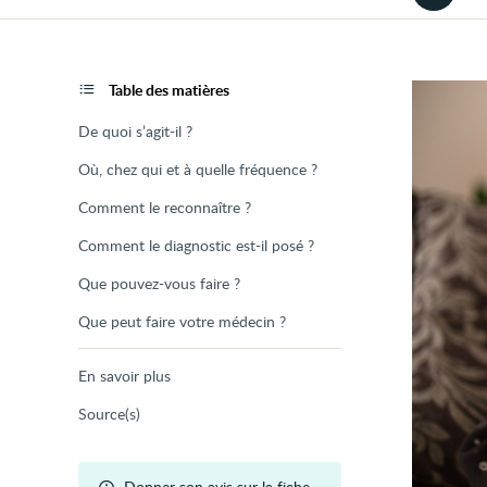
la
version
audio
de
la
page
Table des matières
De quoi s’agit-il ?
Où, chez qui et à quelle fréquence ?
Comment le reconnaître ?
Comment le diagnostic est-il posé ?
Que pouvez-vous faire ?
Que peut faire votre médecin ?
En savoir plus
Source(s)
Donner son avis sur la fiche