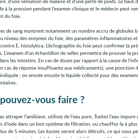
re, d’une sensation de malaise et d’une perte de poids. Le haut 
le à la pression pendant l’examen clinique et le médecin peut sen
t du foie.
ses de sang montrent notamment un nombre accru de globules b
au niveau des enzymes du foie, des paramètres inflammatoires et
contre E. histolytica. L’échographie du foie peut confirmer la pr
s. L'examen d'un échantillon de selles permettra de prouver la p
ans les intestins. En cas de doute par rapport à la cause de l’inf
n cas de réponse insuffisante aux médicaments), une ponction d
 indiquée ; on envoie ensuite le liquide collecté pour des examen
ntaires.
pouvez-vous faire ?
s attraper l'amibiase, utilisez de l'eau pure. Traitez l'eau impure
 d'iode dans un bon système de filtration, ou chauffez-la à plus
lus de 5 minutes. Les kystes seront alors détruits, ce qui vous p