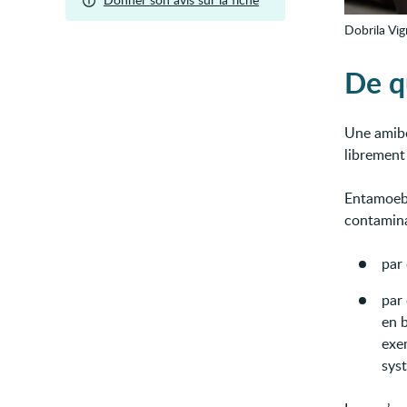
Dobrila Vig
De qu
Une amibe
librement
Entamoeba
contamina
par
par
en 
exe
sys