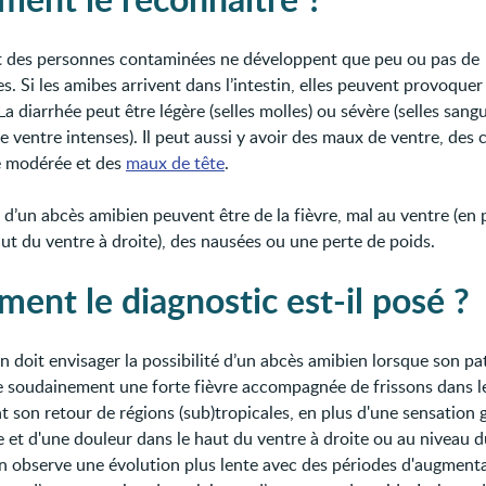
t des personnes contaminées ne développent que peu ou pas de
. Si les amibes arrivent dans l’intestin, elles peuvent provoquer
 La diarrhée peut être légère (selles molles) ou sévère (selles sang
e ventre intenses). Il peut aussi y avoir des maux de ventre, des
e modérée et des
maux de tête
.
 d’un abcès amibien peuvent être de la fièvre, mal au ventre (en p
aut du ventre à droite), des nausées ou une perte de poids.
ent le diagnostic est-il posé ?
n doit envisager la possibilité d’un abcès amibien lorsque son pa
 soudainement une forte fièvre accompagnée de frissons dans l
t son retour de régions (sub)tropicales, en plus d'une sensation 
e et d'une douleur dans le haut du ventre à droite ou au niveau d
on observe une évolution plus lente avec des périodes d'augmenta