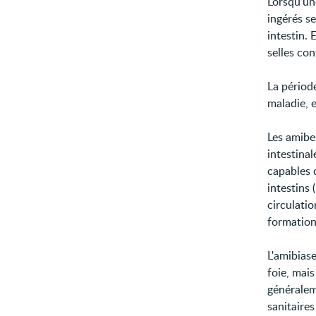
Lorsqu’un
ingérés s
intestin. 
selles co
La période
maladie, e
Les amibe
intestinal
capables d
intestins 
circulatio
formation
L'amibias
foie, mais
généralem
sanitaires