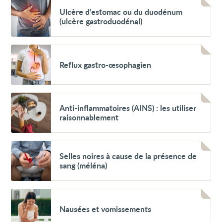
Voir
Ulcère
Ulcère d’estomac ou du duodénum
d’estomac
(ulcère gastroduodénal)
ou
du
duodénum
(ulcère
Voir
gastroduodénal)
Reflux
Reflux gastro-œsophagien
gastro-
œsophagien
Voir
Anti-
Anti-inflammatoires (AINS) : les utiliser
inflammatoires
raisonnablement
(AINS) :
les
utiliser
raisonnablement
Voir
Selles
Selles noires à cause de la présence de
noires
sang (méléna)
à
cause
de
la
Voir
présence
Nausées
Nausées et vomissements
de
et
sang
vomissements