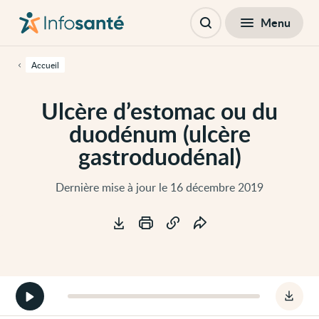
Passer
Navigation
au
principale
Fermer
Menu
Table des matières
contenu
Ouvrir
principal
la
de
recherche
cette
Accueil
page
Passer
à
Ulcère d’estomac ou du
la
navigation
duodénum (ulcère
principale
Passer
gastroduodénal)
aux
outils
d'accessibilité
Dernière mise à jour le 16 décembre 2019
Outils
Démarrer
Téléc
la
le
version