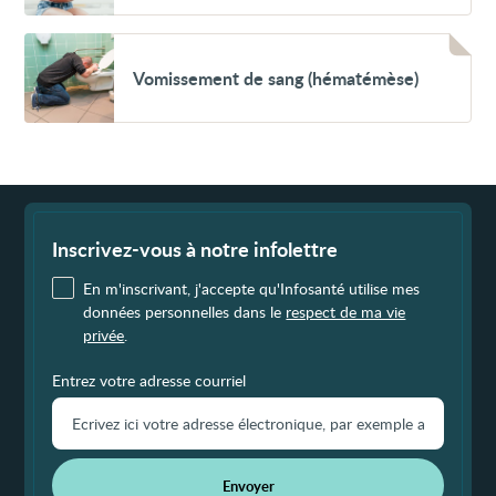
(méléna)
Voir
Vomissement
Vomissement de sang (hématémèse)
de
sang
(hématémèse)
Fin
de
page
Inscrivez-vous à notre infolettre
En m'inscrivant, j'accepte qu'Infosanté utilise mes
données personnelles dans le
respect de ma vie
privée
.
Entrez votre adresse courriel
Envoyer