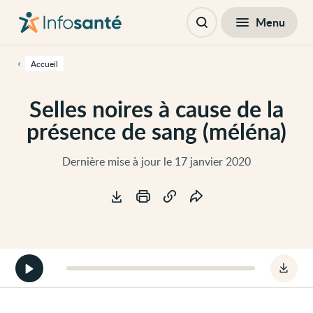
Passer
Navigation
au
principale
Fermer
Menu
Table des matières
contenu
Ouvrir
principal
la
de
recherche
cette
Accueil
page
Passer
à
Selles noires à cause de la
la
navigation
présence de sang (méléna)
principale
Passer
aux
outils
Dernière mise à jour le 17 janvier 2020
d'accessibilité
Outils
Démarrer
Téléc
la
le
version
fichie
audio
audio
de