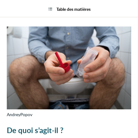
Selles
la
noires
page
Table des matières
à
cause
de
la
prése
de
sang
(mélé
AndreyPopov
De quoi s’agit-il ?