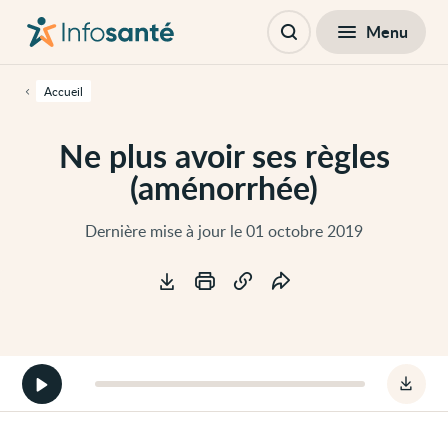
Passer
Navigation
au
principale
Fermer
Menu
Table des matières
contenu
Ouvrir
principal
la
de
recherche
cette
Accueil
page
Passer
à
Ne plus avoir ses règles
la
navigation
(aménorrhée)
principale
Passer
aux
outils
Dernière mise à jour le 01 octobre 2019
d'accessibilité
Outils
Démarrer
Téléc
la
le
version
fichie
audio
audio
de