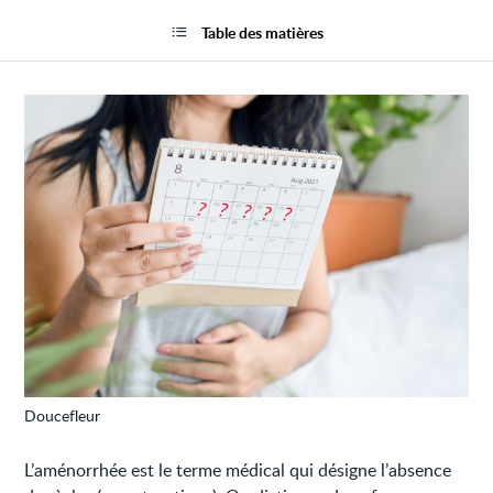
Ne
la
plus
page
Table des matières
avoir
ses
règles
(amén
Doucefleur
L’aménorrhée est le terme médical qui désigne l’absence