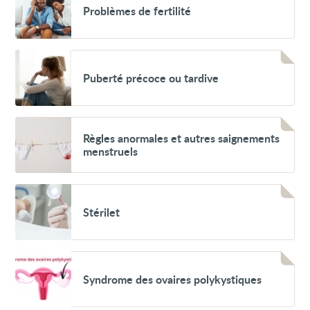
Problèmes de fertilité
de
fertilité
Voir
Puberté
Puberté précoce ou tardive
précoce
ou
tardive
Voir
Règles
Règles anormales et autres saignements
anormales
menstruels
et
autres
saignements
menstruels
Voir
Stérilet
Stérilet
Voir
Syndrome
Syndrome des ovaires polykystiques
des
ovaires
polykystiques