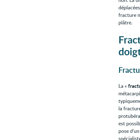
non. La d
déplacées
fracture 
plâtre.
Frac
doig
Fractu
fract
La «
métacarpie
typiquem
la fractur
protubéra
est possi
pose d’u
spécialist