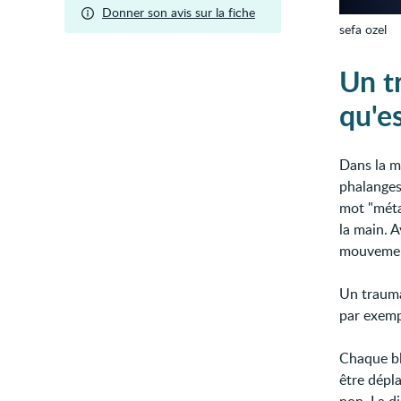
Donner son avis sur la fiche
sefa ozel
Un t
qu'es
Dans la ma
phalanges
mot "méta
la main. A
mouvement
Un trauma
par exemp
Chaque bl
être dépl