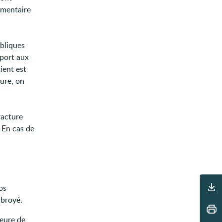
émentaire
bliques
pport aux
ient est
ure, on
racture
 En cas de
Outils
os
 broyé.
ieure de