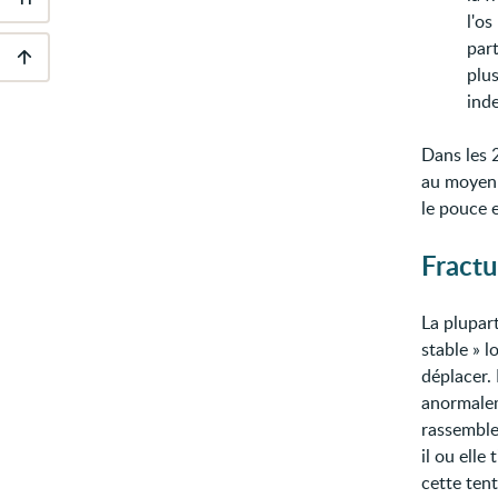
Outils
l'o
d'accessibilité
part
plus
Descendre
inde
au
pied
de
Dans les 
page
au moyen 
le pouce e
Fractu
La plupart
stable » l
déplacer. 
anormalem
rassembler
il ou elle
cette ten