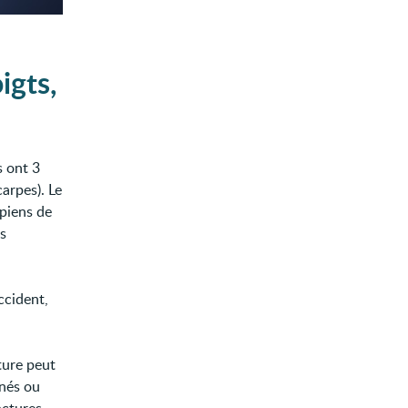
igts,
s ont 3
arpes). Le
rpiens de
es
ccident,
ture peut
gnés ou