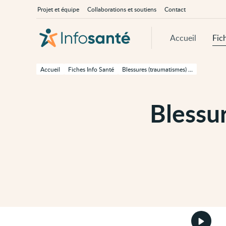
Passer
Navigation
À
Projet et équipe
Collaborations et soutiens
Contact
au
principale
propos
contenu
d'InfoSanté
principal
de
Accueil
Fic
cette
page
Passer
à
Accueil
Fiches Info Santé
Blessures (traumatismes) des mains et des doigts
la
navigation
principale
Passer
Blessu
aux
outils
d'accessibilité
Démarr