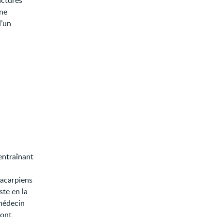
actures
une
d’un
 entraînant
tacarpiens
ste en la
 médecin
sont