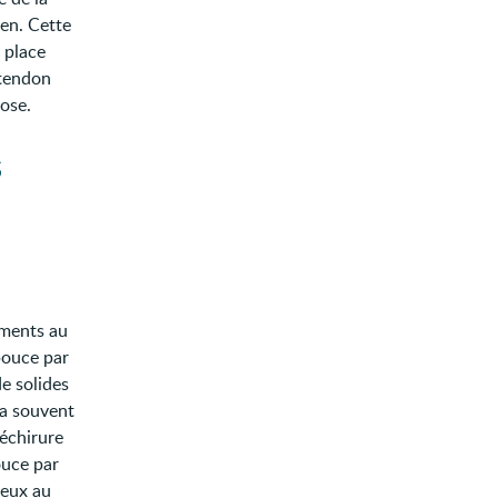
ien. Cette
 place
 tendon
ose.
s
aments au
pouce par
de solides
va souvent
déchirure
ouce par
reux au