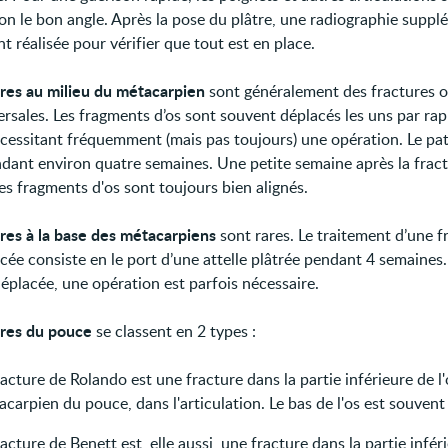
lon le bon angle. Après la pose du plâtre, une radiographie suppl
t réalisée pour vérifier que tout est en place.
ures au milieu du métacarpien
sont généralement des fractures o
ersales. Les fragments d’os sont souvent déplacés les uns par ra
écessitant fréquemment (mais pas toujours) une opération. Le pat
ndant environ quatre semaines. Une petite semaine après la fract
 les fragments d'os sont toujours bien alignés.
ures à la base des métacarpiens
sont rares. Le traitement d’une f
cée consiste en le port d’une attelle plâtrée pendant 4 semaines.
déplacée, une opération est parfois nécessaire.
ures du pouce
se classent en 2 types :
racture de Rolando est une fracture dans la partie inférieure de l'
carpien du pouce, dans l'articulation. Le bas de l'os est souvent
racture de Benett est, elle aussi, une fracture dans la partie infér