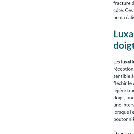
fracture d
côté. Ces 
peut réal
Luxa
doig
luxat
Les
réception 
sensible à
fléchir l
légère tra
doigt, un
une interv
lorsque l’
boutonnièr
Dans le c