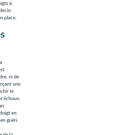
igts à
édecin
n place.
es
a
est
dre, ni de
erçant une
chir le
nt échoue,
cas
doigt en
en guéri.
e de la