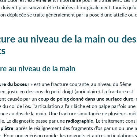
istinction est extrêmement importante pour le traitement. Les fr
 doivent plus souvent être traitées chirurgicalement, tandis qu’
non déplacée se traite généralement par la pose d’une attelle ou 
ture au niveau de la main ou des
ts
re au niveau de la main
ure du boxeur
» est une fracture courante, au niveau du 5ème
n, juste en dessous du petit doigt (auriculaire). La fracture est
coup de poing donné dans une surface dure
ent causée par un
,
e du col de l’os. L’articulation a l’air lâche et on palpe parfois une
nce au dos de la main. Une fracture simultanée de plusieurs mé
radiographie
ble. Le diagnostic passe par une
. Le traitement consi
plâtre
n
, après le réalignement des fragments d’os par un ou une
e. Pour une guérison rapide, les poignets et autres articulations 