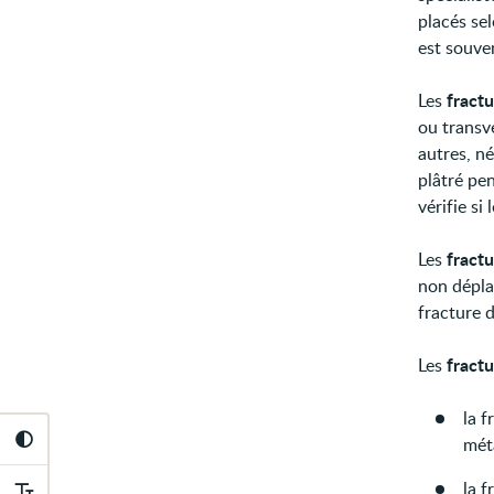
placés se
est souven
fract
Les
ou transv
autres, n
plâtré pe
vérifie si
fract
Les
non dépla
fracture 
fract
Les
la f
méta
la f