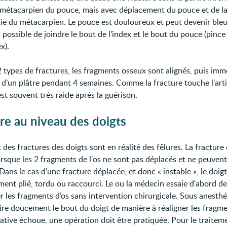
s métacarpien du pouce, mais avec déplacement du pouce et de l
ie du métacarpien. Le pouce est douloureux et peut devenir bleu. 
 possible de joindre le bout de l’index et le bout du pouce (pinc
x).
2 types de fractures, les fragments osseux sont alignés, puis imm
d’un plâtre pendant 4 semaines. Comme la fracture touche l'arti
st souvent très raide après la guérison.
re au niveau des doigts
 des fractures des doigts sont en réalité des fêlures. La fracture 
orsque les 2 fragments de l'os ne sont pas déplacés et ne peuvent
Dans le cas d’une fracture déplacée, et donc « instable », le doigt
ent plié, tordu ou raccourci. Le ou la médecin essaie d'abord de
 les fragments d’os sans intervention chirurgicale. Sous anesthés
 tire doucement le bout du doigt de manière à réaligner les fragme
tative échoue, une opération doit être pratiquée. Pour le traitem