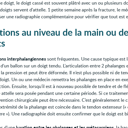
e doigt, le doigt cassé est souvent plâtré avec un ou plusieurs do
doigts servent d'attelle. 1 petite semaine après la fracture, le m
iser une radiographie complémentaire pour vérifier que tout est e
tions au niveau de la main ou d
ts
ions interphalangiennes
sont fréquentes. Une cause typique est l
d’un ballon sur un doigt tendu. L’articulation entre 2 phalanges 
 la pression et peut être déformée. Il n’est plus possible ni de ten
e doigt. Un ou une médecin remettra les phalanges en place en ex
ction. Ensuite, lorsqu’il est à nouveau possible de tendre et de flé
e attelle sera posée pendant une certaine période. Si ce traiteme
ention chirurgicale peut être nécessaire. C’est généralement le 
extrémité de la phalange est coincée dans le tendon extenseur (« 
e »). Une radiographie doit ensuite confirmer que le doigt est bi
luxation entre les phalanges et les métacarpiens
as d'une
, la bas