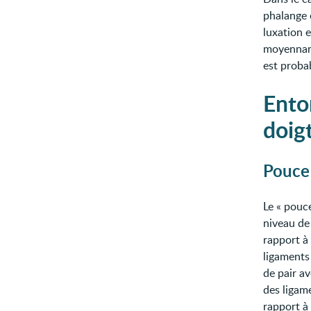
phalange 
luxation 
moyennant
est proba
Ento
doig
Pouce 
Le « pouc
niveau de
rapport à 
ligaments 
de pair a
des ligam
rapport à