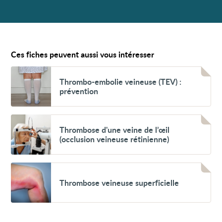
Ces fiches peuvent aussi vous intéresser
Voir
Thrombo-
Thrombo-embolie veineuse (TEV) :
embolie
prévention
veineuse
(TEV)
:
prévention
Voir
Thrombose
Thrombose d'une veine de l’œil
d'une
(occlusion veineuse rétinienne)
veine
de
l’œil
(occlusion
Voir
veineuse
Thrombose
Thrombose veineuse superficielle
rétinienne)
veineuse
superficielle