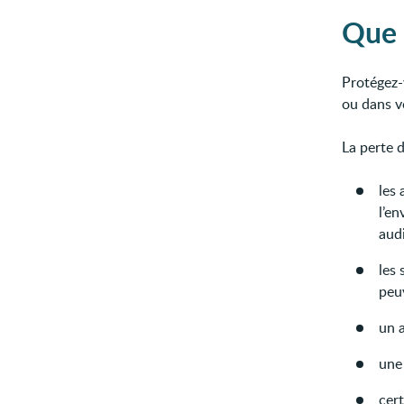
Que 
Protégez-v
ou dans vo
La perte 
les 
l’e
audi
les
peu
un a
une 
cert