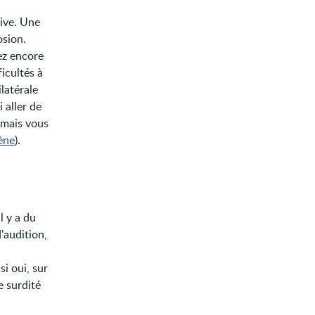
ive. Une
osion.
ez encore
icultés à
latérale
 aller de
 mais vous
ène
).
il y a du
'audition,
si oui, sur
e surdité