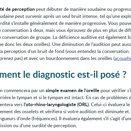
té de perception
peut débuter de manière soudaine ou progress
udaine peut survenir après un seul bruit intense, tel qu'une expl
urdité s’installe généralement de manière progressive. Vous pouv
e conversation à deux, mais vous éprouvez de plus en plus de diff
e conversation de groupe. La déficience auditive est également bi
he donc les deux oreilles). Une diminution de l’audition peut aussi
 la perception d’un bruit de fond (vous entendez la conversation,
prenez pas) et avec un bourdonnement dans les oreilles (
acouph
ent le diagnostic est-il posé ?
simple examen de l’oreille
in commencera par un
pour vérifier s’
rrière le tympan et si le tympan est intact. En cas de problèmes d
l’oto-rhino-laryngologiste (ORL)
ientera vers
. Celui-ci évaluera le
ment des osselets et vérifiera si votre audition est diminuée et, 
ngueurs d'onde (fréquences). Il évaluera également s’il s'agit d'un
ission ou d'une surdité de perception.