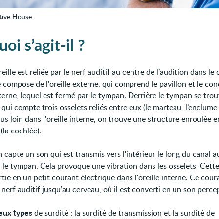
ative House
oi s’agit-il ?
ille est reliée par le nerf auditif au centre de l’audition dans le 
se compose de l'oreille externe, qui comprend le pavillon et le con
terne, lequel est fermé par le tympan. Derrière le tympan se trouv
ui compte trois osselets reliés entre eux (le marteau, l’enclume
 Plus loin dans l'oreille interne, on trouve une structure enroulée 
 (la cochlée).
n capte un son qui est transmis vers l'intérieur le long du canal au
r le tympan. Cela provoque une vibration dans les osselets. Cette
tie en un petit courant électrique dans l'oreille interne. Ce cour
 nerf auditif jusqu’au cerveau, où il est converti en un son percep
eux types
de surdité : la surdité de transmission et la surdité de