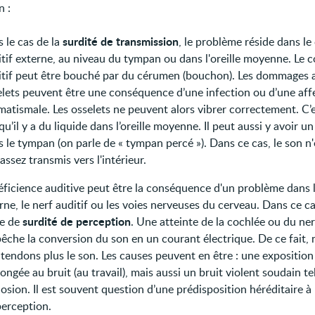
n :
surdité de transmission
 le cas de la
, le problème réside dans le
itif externe, au niveau du tympan ou dans l'oreille moyenne. Le 
itif peut être bouché par du cérumen (bouchon). Les dommages 
elets peuvent être une conséquence d’une infection ou d’une aff
atismale. Les osselets ne peuvent alors vibrer correctement. C’e
qu’il y a du liquide dans l’oreille moyenne. Il peut aussi y avoir un
 le tympan (on parle de « tympan percé »). Dans ce cas, le son n
assez transmis vers l'intérieur.
éficience auditive peut être la conséquence d'un problème dans l'
rne, le nerf auditif ou les voies nerveuses du cerveau. Dans ce ca
surdité de perception
le de
. Une atteinte de la cochlée ou du ner
êche la conversion du son en un courant électrique. De ce fait,
tendons plus le son. Les causes peuvent en être : une exposition
ongée au bruit (au travail), mais aussi un bruit violent soudain te
osion. Il est souvent question d’une prédisposition héréditaire à 
perception.