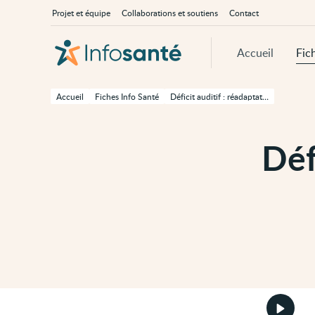
Passer
Navigation
À
Projet et équipe
Collaborations et soutiens
Contact
au
principale
propos
contenu
d'InfoSanté
principal
de
Accueil
Fic
cette
page
Passer
à
Accueil
Fiches Info Santé
Déficit auditif : réadaptation technique
la
navigation
principale
Passer
Déf
aux
outils
d'accessibilité
Démarr