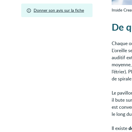
Inside Cre
Donner son avis sur la fiche
De qu
Chaque ore
L'oreille 
auditif ex
moyenne, q
l’étrier).
de spirale
Le pavillo
il bute su
est conver
le long du
d
Il existe