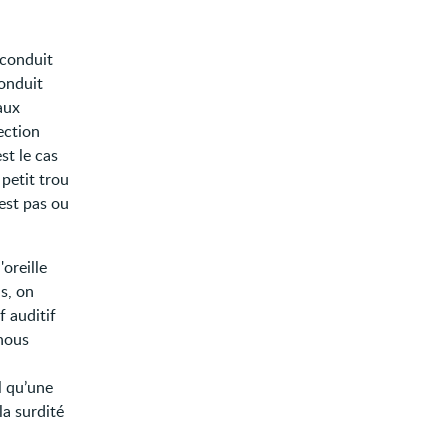
 conduit
conduit
aux
ection
st le cas
 petit trou
'est pas ou
oreille
s, on
f auditif
 nous
l qu’une
la surdité