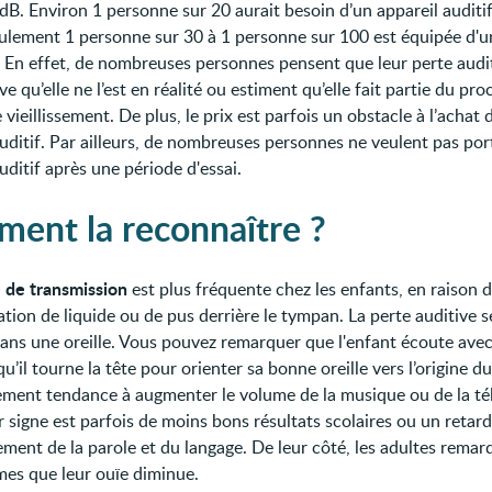
dB. Environ 1 personne sur 20 aurait besoin d’un appareil auditif
seulement 1 personne sur 30 à 1 personne sur 100 est équipée d'u
f. En effet, de nombreuses personnes pensent que leur perte audi
e qu’elle ne l’est en réalité ou estiment qu’elle fait partie du pr
 vieillissement. De plus, le prix est parfois un obstacle à l’achat 
auditif. Par ailleurs, de nombreuses personnes ne veulent pas por
uditif après une période d'essai.
ent la reconnaître ?
é de transmission
est plus fréquente chez les enfants, en raison 
tion de liquide ou de pus derrière le tympan. La perte auditive s
ans une oreille. Vous pouvez remarquer que l'enfant écoute avec 
 qu’il tourne la tête pour orienter sa bonne oreille vers l’origine du
ement tendance à augmenter le volume de la musique ou de la tél
 signe est parfois de moins bons résultats scolaires ou un retar
ment de la parole et du langage. De leur côté, les adultes remar
es que leur ouïe diminue.