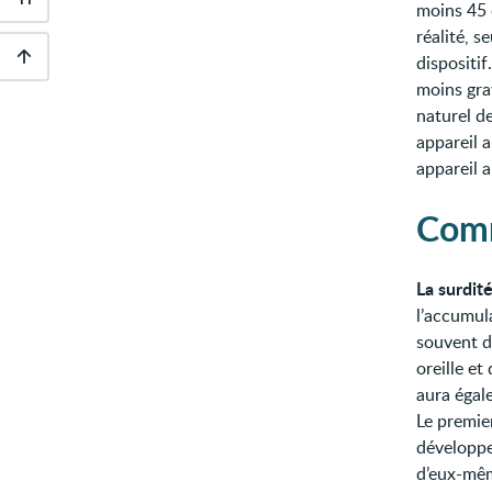
Outils
moins 45 
d'accessibilité
réalité, 
dispositi
Descendre
moins grav
au
naturel de
pied
de
appareil 
page
appareil a
Comm
La surdit
l’accumula
souvent d
oreille et
aura égal
Le premier
développe
d’eux-mêm