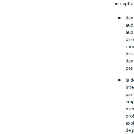
perceptio
dans
aud
aud
oss
rhum
lors
dans
pas 
la d
inte
par
emp
n'en
prol
expl
de 