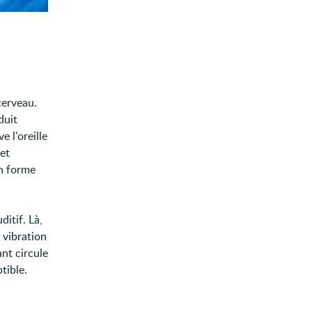
cerveau.
duit
e l'oreille
 et
en forme
ditif. Là,
 vibration
ant circule
tible.