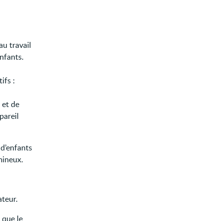
au travail
enfants.
ifs :
 et de
pareil
 d’enfants
mineux.
ateur.
 que le