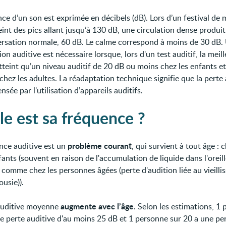
ce d’un son est exprimée en décibels (dB). Lors d’un festival de 
eint des pics allant jusqu’à 130 dB, une circulation dense produi
rsation normale, 60 dB. Le calme correspond à moins de 30 dB.
on auditive est nécessaire lorsque, lors d'un test auditif, la meil
atteint qu’un niveau auditif de 20 dB ou moins chez les enfants e
hez les adultes. La réadaptation technique signifie que la perte 
sée par l'utilisation d’appareils auditifs.
le est sa fréquence ?
problème courant
ence auditive est un
, qui survient à tout âge : c
ants (souvent en raison de l'accumulation de liquide dans l'oreil
comme chez les personnes âgées (perte d'audition liée au vieill
usie)).
augmente avec l’âge
auditive moyenne
. Selon les estimations, 1
ne perte auditive d'au moins 25 dB et 1 personne sur 20 a une pe