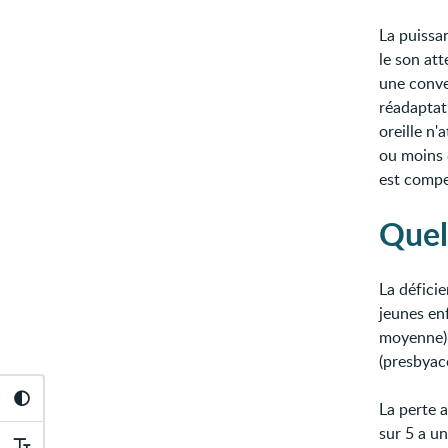
La puissan
le son att
une conve
réadaptati
oreille n'
ou moins c
est compen
Quel
La défici
jeunes enf
moyenne) 
(presbyaco
La perte 
sur 5 a u