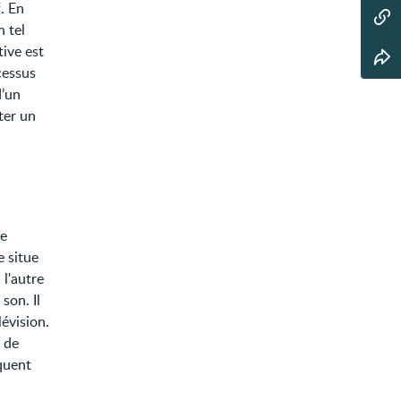
. En
n tel
tive est
ocessus
d’un
ter un
de
e situe
l'autre
 son. Il
évision.
d de
quent