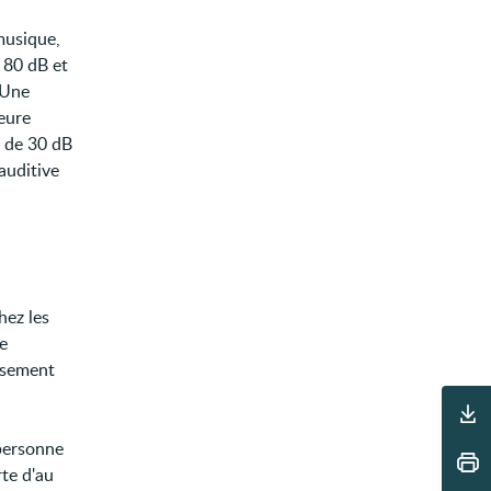
musique,
t 80 dB et
 Une
leure
t de 30 dB
auditive
hez les
le
issement
Outils
 personne
rte d'au