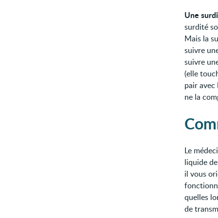
Une surdi
surdité so
Mais la s
suivre un
suivre un
(elle touc
pair avec
ne la com
Comm
Le médec
liquide de
il vous or
fonctionne
quelles lo
de transm