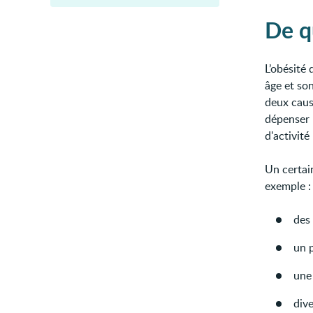
De qu
L’obésité
âge et so
deux caus
dépenser l
d'activit
Un certa
exemple :
des
un p
une
div