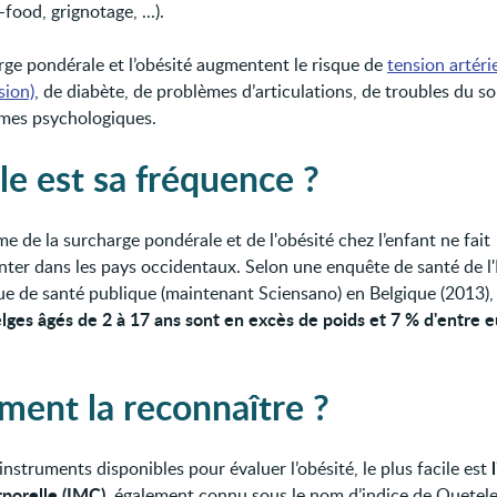
-food, grignotage, ...).
rge pondérale et l’obésité augmentent le risque de
tension artéri
sion)
, de diabète, de problèmes d’articulations, de troubles du s
mes psychologiques.
le est sa fréquence ?
e de la surcharge pondérale et de l'obésité chez l’enfant ne fait
ter dans les pays occidentaux. Selon une enquête de santé de l'I
que de santé publique (maintenant Sciensano) en Belgique (2013)
lges âgés de 2 à 17 ans sont en excès de poids et 7 % d'entre e
ent la reconnaître ?
instruments disponibles pour évaluer l’obésité, le plus facile est
porelle (IMC)
, également connu sous le nom d’indice de Quetelet