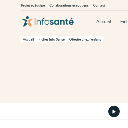
Passer
Navigation
À
Projet et équipe
Collaborations et soutiens
Contact
au
principale
propos
contenu
d'InfoSanté
principal
de
Accueil
Fic
cette
page
Passer
à
Accueil
Fiches Info Santé
Obésité chez l’enfant
la
navigation
principale
Passer
aux
outils
d'accessibilité
Démarr
la
version
audio