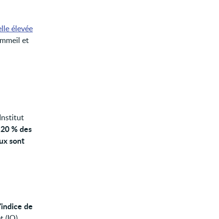
elle élevée
ommeil et
nstitut
20 % des
,
ux sont
l'indice de
 (IQ).