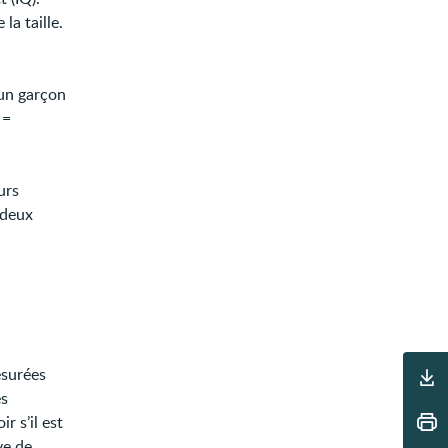
la taille.
 un garçon
 =
urs
 deux
Outils
esurées
s
r s’il est
ve de