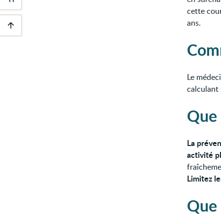
Outils
cette cour
d'accessibilité
ans.
Descendre
Comm
au
pied
de
page
Le médeci
calculant
Que 
La préven
activité 
fraîchemen
Limitez le
Que 