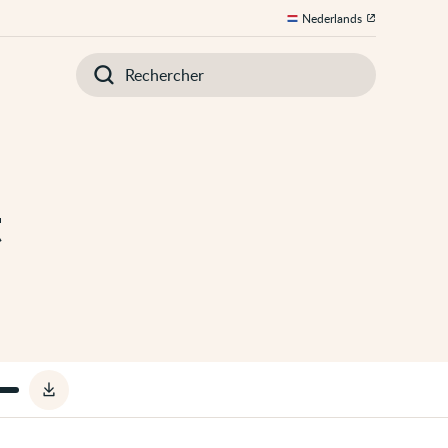
Nederlands
Introduisez
votre
recherche
t
Télécharger
le
fichier
audio