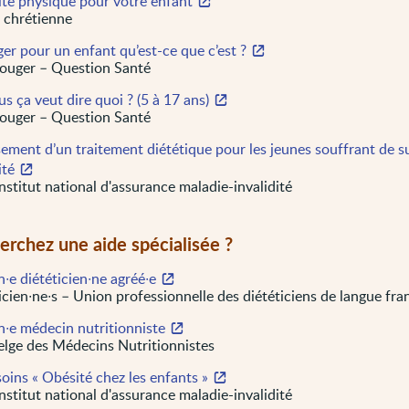
ité physique pour votre enfant
 chrétienne
er pour un enfant qu’est-ce que c’est ?
ouger – Question Santé
s ça veut dire quoi ? (5 à 17 ans)
ouger – Question Santé
ment d’un traitement diététique pour les jeunes souffrant de s
ité
nstitut national d'assurance maladie-invalidité
erchez une aide spécialisée ?
∙e diététicien∙ne agréé∙e
icien∙ne∙s – Union professionnelle des diététiciens de langue fra
n∙e médecin nutritionniste
elge des Médecins Nutritionnistes
soins « Obésité chez les enfants »
nstitut national d'assurance maladie-invalidité