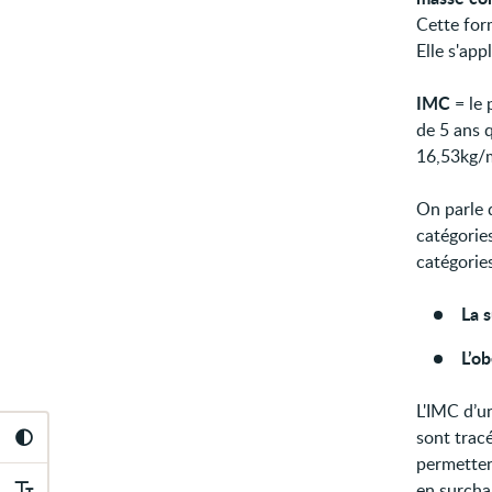
Cette form
Elle s'app
IMC
= le 
de 5 ans 
16,53kg/
On parle 
catégories
catégories
La 
L’ob
L'IMC d’un
sont trac
permetten
en surcha