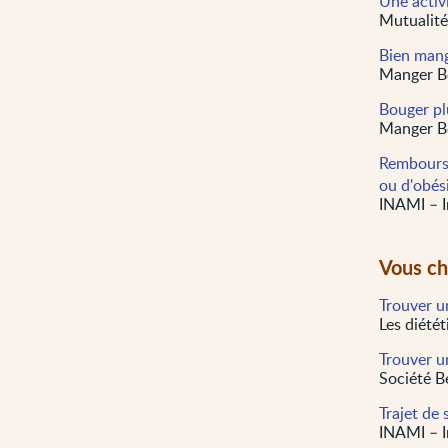
Une activ
Mutualité
Bien mang
Manger B
Bouger plu
Manger B
Rembourse
ou d'obés
INAMI – I
Vous ch
Trouver un
Les diétét
Trouver u
Société B
Trajet de 
INAMI – I