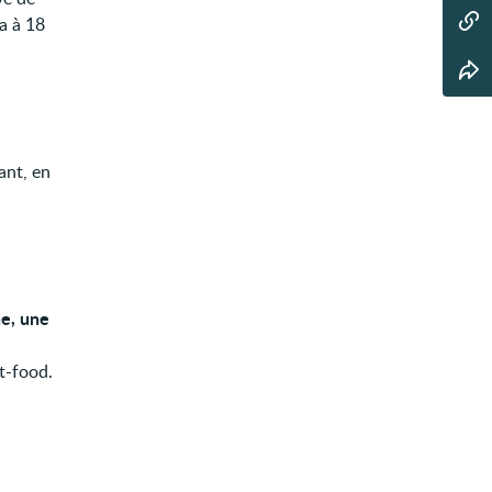
ra à 18
ant, en
ne, une
t-food.