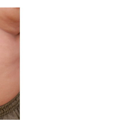
Obésité
chez
l’enfant