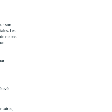
our son
ales. Les
 de ne pas
que
par
élevé,
ntaires,