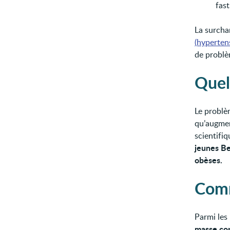
fast
La surcha
(hyperten
de problè
Quel
Le problèm
qu’augmen
scientifi
jeunes Be
obèses.
Comm
Parmi les 
masse cor