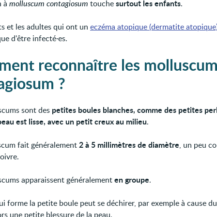
surtout les enfants
n à
molluscum contagiosum
touche
.
s et les adultes qui ont un
eczéma atopique (dermatite atopique
que d'être infecté·es.
ent reconnaître les molluscu
agiosum ?
petites boules blanches, comme des petites perl
scums sont des
eau est lisse, avec un petit creux au milieu
.
2 à 5 millimètres de diamètre
scum fait généralement
, un peu 
oivre.
en groupe
scums apparaissent généralement
.
ui forme la petite boule peut se déchirer, par exemple à cause du
lors une petite blessure de la peau.