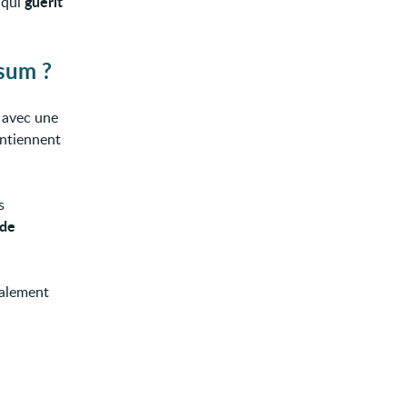
guérit
 qui
sum ?
avec une
ontiennent
s
 de
ralement