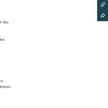
r des
les
ce
lésions