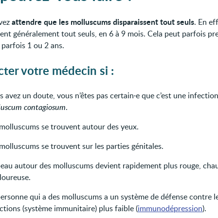
attendre que les molluscums disparaissent tout seuls
vez
. En eff
sent généralement tout seuls, en 6 à 9 mois. Cela peut parfois pr
 parfois 1 ou 2 ans.
ter votre médecin si :
 avez un doute, vous n’êtes pas certain·e que c’est une infection
luscum contagiosum
.
 molluscums se trouvent autour des yeux.
molluscums se trouvent sur les parties génitales.
peau autour des molluscums devient rapidement plus rouge, cha
loureuse.
personne qui a des molluscums a un système de défense contre l
ctions (système immunitaire) plus faible (
immunodépression
).