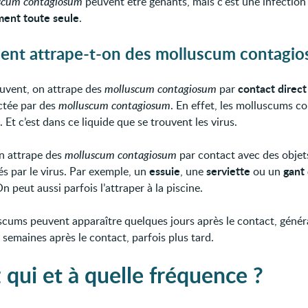
scum contagiosum
peuvent être gênants, mais c'est une infection
ent toute seule
.
nt attrape-t-on des molluscum contagio
contact direct
ouvent, on attrape des
molluscum contagiosum
par
ctée par des
molluscum contagiosum
. En effet, les molluscums c
. Et c’est dans ce liquide que se trouvent les virus.
on attrape des
molluscum contagiosum
par contact avec des objet
essuie
serviette
gant
s par le virus. Par exemple, un
, une
ou un
On peut aussi parfois l’attraper à la piscine.
scums peuvent apparaître quelques jours après le contact, géné
 semaines après le contact, parfois plus tard.
 qui et à quelle fréquence ?