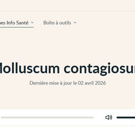
hes Info Santé
Boîte à outils
olluscum contagios
Dernière mise à jour le 02 avril 2026
Modifier
er
le
volume