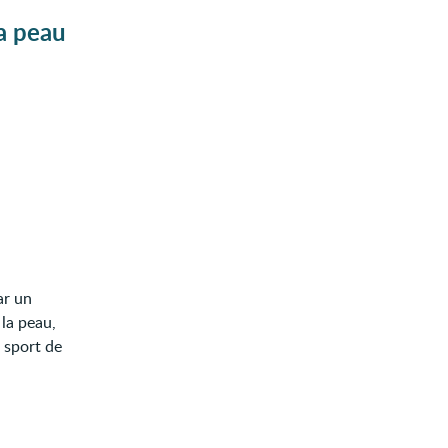
la peau
ar un
la peau,
 sport de