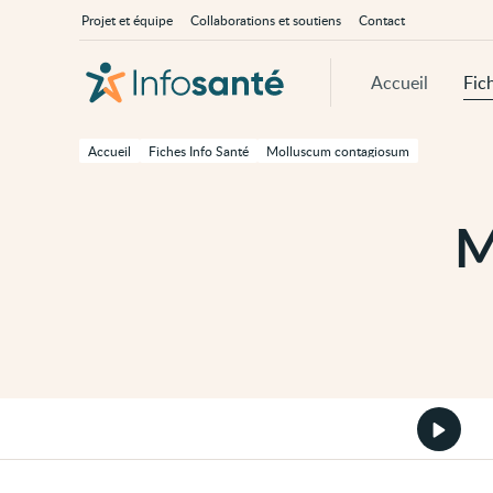
Passer
Navigation
À
Projet et équipe
Collaborations et soutiens
Contact
au
principale
propos
contenu
d'InfoSanté
principal
de
Accueil
Fic
cette
page
Passer
à
Accueil
Fiches Info Santé
Molluscum contagiosum
la
navigation
principale
Passer
M
aux
outils
d'accessibilité
Démarr
la
version
audio