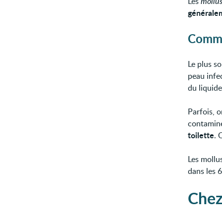
Les
mollu
généralem
Comme
Le plus s
peau infe
du liquide
Parfois, 
contaminé
toilette
. 
Les mollu
dans les 6
Chez