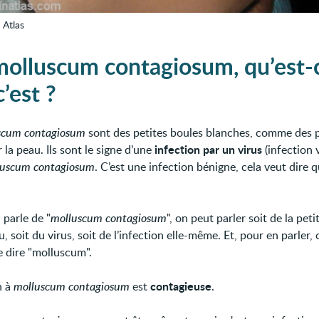
 Atlas
molluscum contagiosum, qu’est-
’est ?
scum contagiosum
sont des petites boules blanches, comme des p
infection par un virus
r la peau. Ils sont le signe d’une
(infection v
luscum contagiosum
. C’est une infection bénigne, cela veut dire qu
.
parle de "
molluscum contagiosum
", on peut parler soit de la peti
u, soit du virus, soit de l’infection elle-même. Et, pour en parler,
e dire "molluscum".
contagieuse
n à
molluscum contagiosum
est
.