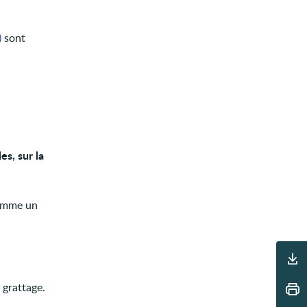
)
sont
m
es, sur la
comme un
Outils
 grattage.