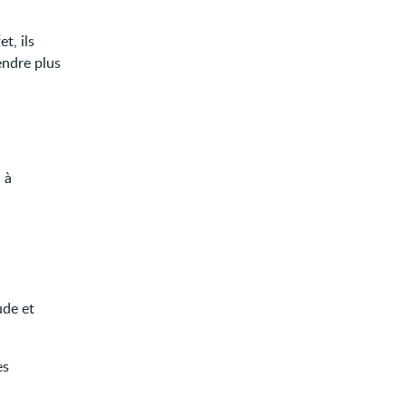
et, ils
endre plus
 à
ude et
es