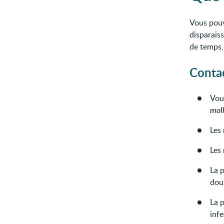
Vous pou
disparais
de temps,
Contac
Vous
mol
Les
Les 
La 
dou
La 
infe