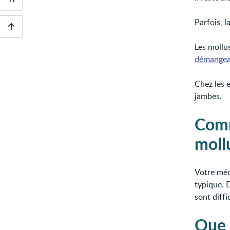
Outils
d'accessibilité
Parfois, 
Descendre
Les moll
au
pied
démangea
de
page
Chez les e
jambes.
Comm
moll
Votre méd
typique. D
sont diffic
Que 