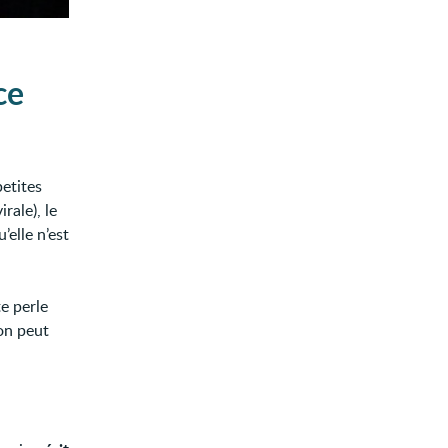
ce
etites
irale), le
’elle n’est
te perle
 on peut