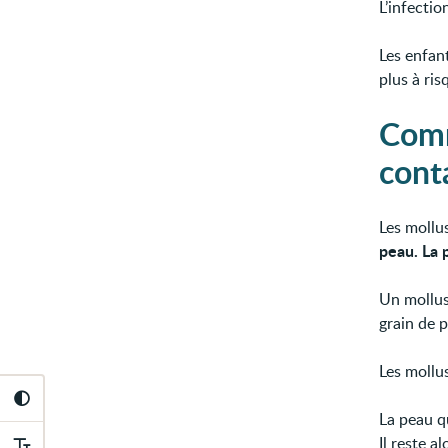
L’infectio
Les enfant
plus à ris
Comm
cont
Les mollu
peau. La p
Un mollu
grain de p
Les mollu
La peau q
Il reste a