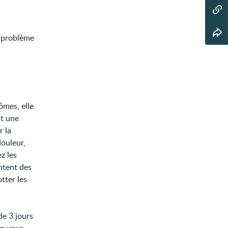
e problème
ômes, elle
it une
r la
douleur,
z les
entent des
tter les
de 3 jours