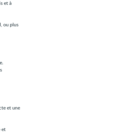
s et à
l, ou plus
e.
es
cte et une
 et