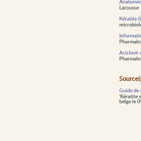
Anatomie 
Larousse
Kératite 
microbiol
Informati
PharmaInf
Aciclovir
PharmaInf
Source(
Guide de 
‘Kératite 
belge le 