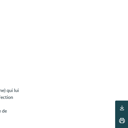
ne) qui lui
fection
Outils
e de