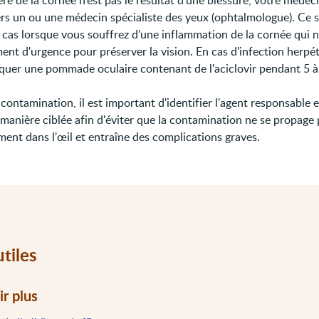
cère de la cornée n’est pas le résultat d’une blessure, votre médec
ers un ou une médecin spécialiste des yeux (ophtalmologue). Ce 
e cas lorsque vous souffrez d’une inflammation de la cornée qui 
ent d'urgence pour préserver la vision. En cas d'infection herpéti
iquer une pommade oculaire contenant de l'aciclovir pendant 5 à
contamination, il est important d'identifier l'agent responsable e
 manière ciblée afin d'éviter que la contamination ne se propage 
ent dans l'œil et entraîne des complications graves.
utiles
ir plus