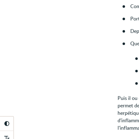
Com
Port
Dep
Que
Puis il ou
permet de 
herpétiqu
d'inflamm
l'inflamm