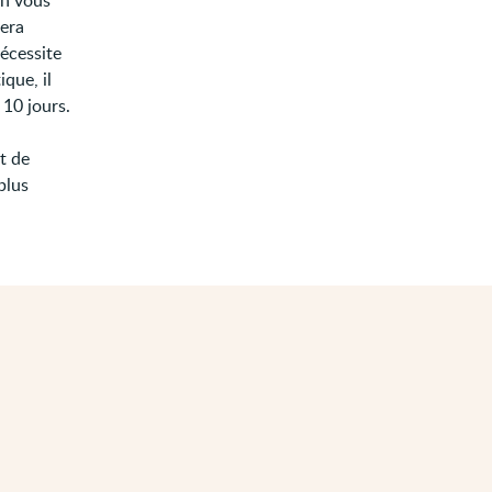
in vous
sera
nécessite
que, il
 10 jours.
t de
plus