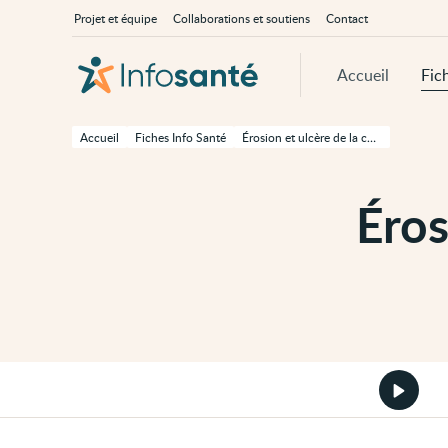
Passer
Navigation
À
Projet et équipe
Collaborations et soutiens
Contact
au
principale
propos
contenu
d'InfoSanté
principal
de
Accueil
Fic
cette
page
Passer
à
Accueil
Fiches Info Santé
Érosion et ulcère de la cornée
la
navigation
principale
Passer
Éros
aux
outils
d'accessibilité
Démarr
la
version
audio