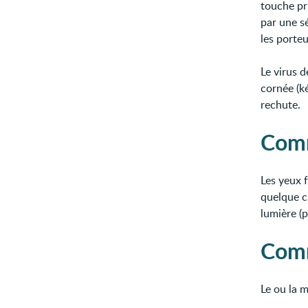
touche pr
par une s
les porteu
Le virus d
cornée (ké
rechute.
Comm
Les yeux 
quelque ch
lumière (p
Comm
Le ou la 