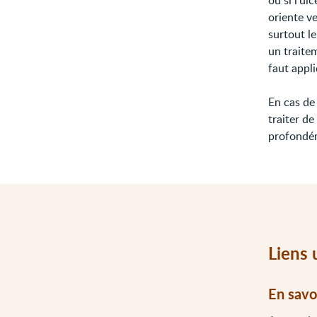
ou si l'ul
oriente v
surtout l
un traitem
faut appl
En cas de 
traiter de
profondém
Liens 
En savo