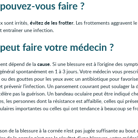
pouvez-vous faire ?
évitez de les frotter
x sont irrités,
. Les frottements aggravent l
t entraîner une infection.
peut faire votre médecin ?
cause
ment dépend de la
. Si une blessure est à l’origine des sympt
 général spontanément en 1 à 3 jours. Votre médecin vous prescr
u des gouttes pour les yeux avec un antibiotique pour favorise
et prévenir l'infection. Un pansement couvrant peut soulager la 
célère pas la guérison. Un bandeau oculaire peut être indiqué che
s, les personnes dont la résistance est affaiblie, celles qui prés
culaires importantes ou celles qui ont tendance à beaucoup se fro
ison de la blessure à la cornée n’est pas jugée suffisante au bout 