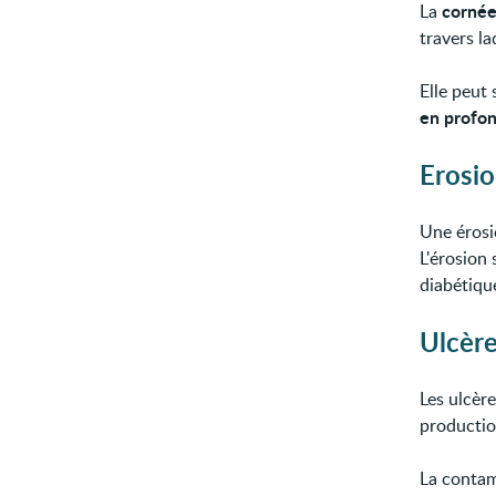
corné
La
travers la
Elle peut
en profon
Erosio
Une érosi
L'érosion
diabétiqu
Ulcère
Les ulcère
productio
La contami