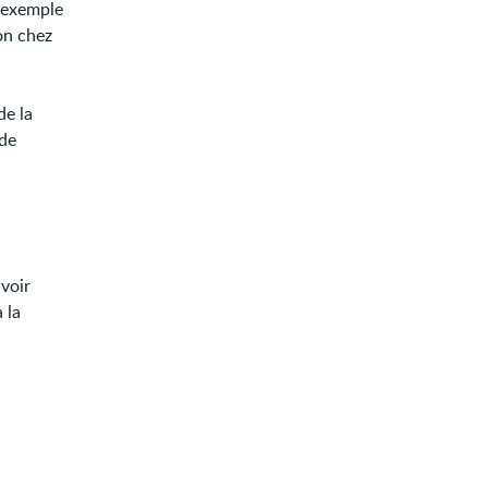
r exemple
on chez
de la
 de
avoir
 la