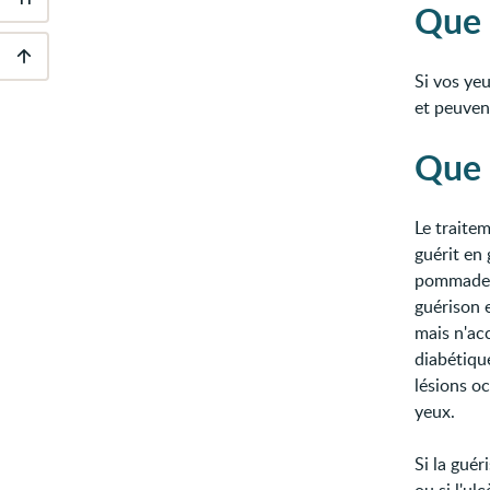
Outils
Que 
d'accessibilité
Si vos yeu
Descendre
au
et peuven
pied
de
Que 
page
Le traite
guérit en
pommade o
guérison 
mais n'ac
diabétique
lésions o
yeux.
Si la guér