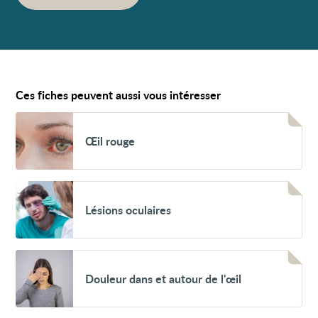
Ces fiches peuvent aussi vous intéresser
Voir
Œil
Œil rouge
rouge
Voir
Lésions
Lésions oculaires
oculaires
Voir
Douleur
Douleur dans et autour de l'œil
dans
et
autour
de