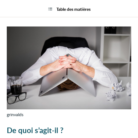
Burn-
la
out
page
Table des matières
(épui
profes
grinvalds
De quoi s’agit-il ?