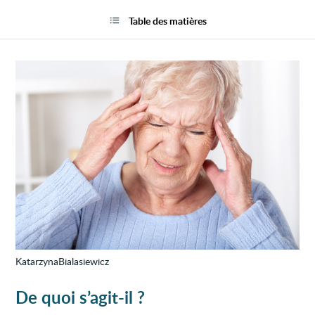
Artéri
la
à
page
Table des matières
cellul
géant
ou
artéri
tempo
KatarzynaBialasiewicz
De quoi s’agit-il ?