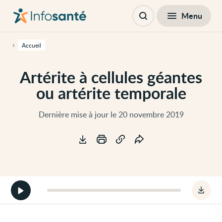
Passer
Navigation
au
principale
Fermer
Menu
Table des matières
contenu
Ouvrir
principal
la
de
recherche
cette
Accueil
page
Passer
à
Artérite à cellules géantes
la
navigation
ou artérite temporale
principale
Passer
aux
outils
Dernière mise à jour le 20 novembre 2019
d'accessibilité
Outils
Démarrer
Téléc
la
le
version
fichie
audio
audio
de