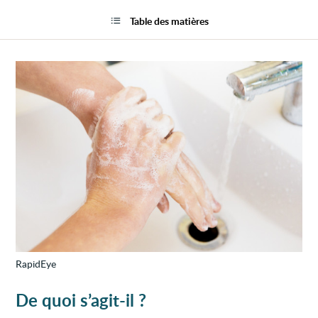
Troub
la
obses
page
Table des matières
compu
(TOC)
RapidEye
De quoi s’agit-il ?