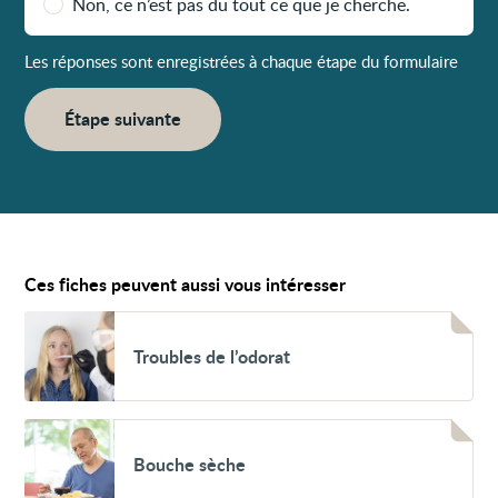
Non, ce n’est pas du tout ce que je cherche.
Les réponses sont enregistrées à chaque étape du formulaire
Étape suivante
Ces fiches peuvent aussi vous intéresser
Voir
Troubles
Troubles de l’odorat
de
l’odorat
Voir
Bouche
Bouche sèche
sèche