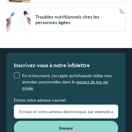
Voir
Troubles
Troubles nutritionnels chez les
nutritionnels
personnes âgées
chez
les
personnes
âgées
Fin
de
page
Inscrivez-vous à notre infolettre
En m'inscrivant, j'accepte qu'Infosanté utilise mes
données personnelles dans le
respect de ma vie
privée
.
Entrez votre adresse courriel
Envoyer