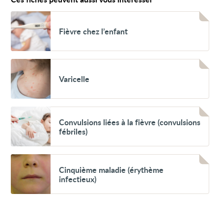
Voir
Fièvre
Fièvre chez l’enfant
chez
l’enfant
Voir
Varicelle
Varicelle
Voir
Convulsions
Convulsions liées à la fièvre (convulsions
liées
fébriles)
à
la
fièvre
(convulsions
Voir
fébriles)
Cinquième
Cinquième maladie (érythème
maladie
infectieux)
(érythème
infectieux)