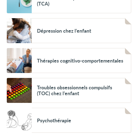
du
(TCA)
comportement
alimentaire
(TCA)
Voir
Dépression
Dépression chez l’enfant
chez
l’enfant
Voir
Thérapies
Thérapies cognitivo-comportementales
cognitivo-
comportementales
Voir
Troubles
Troubles obsessionnels compulsifs
obsessionnels
(TOC) chez l’enfant
compulsifs
(TOC)
chez
l’enfant
Voir
Psychothérapie
Psychothérapie