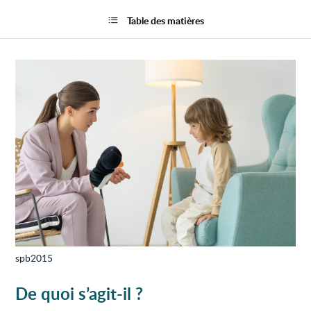
Psych
la
pour
page
Table des matières
enfan
et
adole
spb2015
De quoi s’agit-il ?