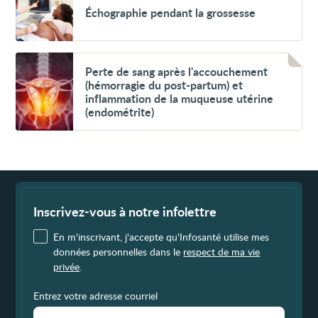
Échographie
Échographie pendant la grossesse
pendant
la
grossesse
Voir
Perte
Perte de sang après l'accouchement
de
(hémorragie du post-partum) et
sang
inflammation de la muqueuse utérine
après
(endométrite)
l'accouchement
(hémorragie
du
post-
partum)
et
inflammation
Fin
de
de
la
page
Inscrivez-vous à notre infolettre
muqueuse
utérine
En m'inscrivant, j'accepte qu'Infosanté utilise mes
(endométrite)
données personnelles dans le
respect de ma vie
privée
.
Entrez votre adresse courriel