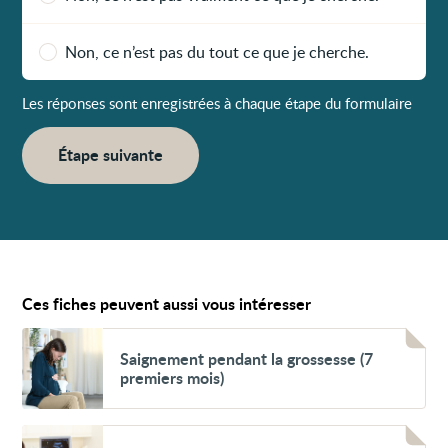
Non, ce n’est pas du tout ce que je cherche.
Les réponses sont enregistrées à chaque étape du formulaire
Étape suivante
Ces fiches peuvent aussi vous intéresser
Voir
Saignement
Saignement pendant la grossesse (7
pendant
premiers mois)
la
grossesse
(7
premiers
Voir
mois)