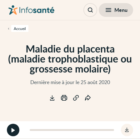
Passer
Navigation
au
principale
Fermer
Menu
Table des matières
contenu
Ouvrir
principal
la
de
recherche
cette
Accueil
page
Passer
à
Maladie du placenta
la
navigation
(maladie trophoblastique ou
principale
Passer
grossesse molaire)
aux
outils
d'accessibilité
Dernière mise à jour le 25 août 2020
Outils
Démarrer
Téléc
la
le
version