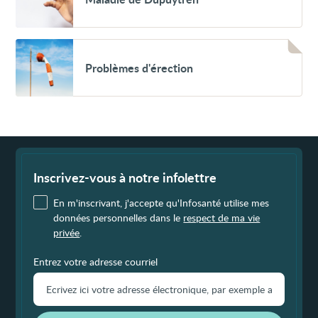
Dupuytren
Voir
Problèmes
Problèmes d'érection
d'érection
Fin
de
page
Inscrivez-vous à notre infolettre
En m'inscrivant, j'accepte qu'Infosanté utilise mes
données personnelles dans le
respect de ma vie
privée
.
Entrez votre adresse courriel