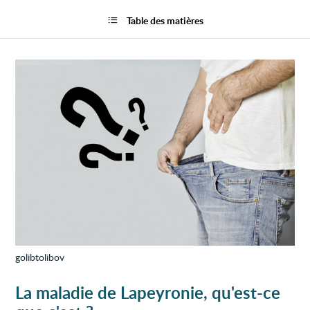
Courb
la
du
page
Table des matières
pénis
(mala
de
Lapey
golibtolibov
La maladie de Lapeyronie, qu'est-ce