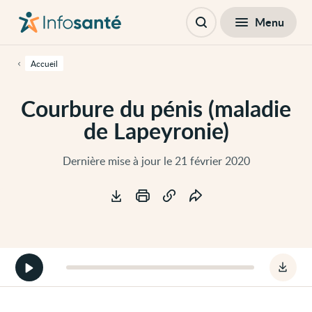
Passer
Navigation
au
principale
Fermer
Menu
Table des matières
contenu
Ouvrir
principal
la
de
recherche
cette
Accueil
page
Passer
à
Courbure du pénis (maladie
la
navigation
de Lapeyronie)
principale
Passer
aux
outils
Dernière mise à jour le 21 février 2020
d'accessibilité
Outils
Démarrer
Téléc
la
le
version
fichie
audio
audio
de