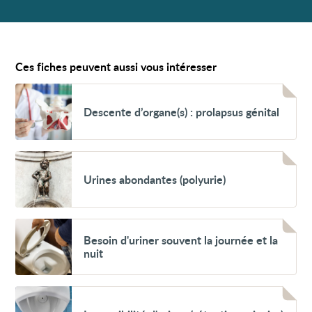
Ces fiches peuvent aussi vous intéresser
Voir
Descente
Descente d’organe(s) : prolapsus génital
d’organe(s)
:
prolapsus
génital
Voir
Urines
Urines abondantes (polyurie)
abondantes
(polyurie)
Voir
Besoin
Besoin d'uriner souvent la journée et la
d'uriner souvent
nuit
la journée
et
la
nuit
Voir
Impossibilité