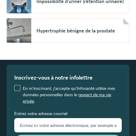
Impossibilité d'uriner (rétention urinaire)
d'uriner
(rétention
urinaire)
Voir
Hypertrophie
Hypertrophie bénigne de la prostate
bénigne
de
la
prostate
Fin
de
page
Inscrivez-vous à notre infolettre
En m'inscrivant, j'accepte qu'Infosanté utilise mes
données personnelles dans le
respect de ma vie
privée
.
Entrez votre adresse courriel