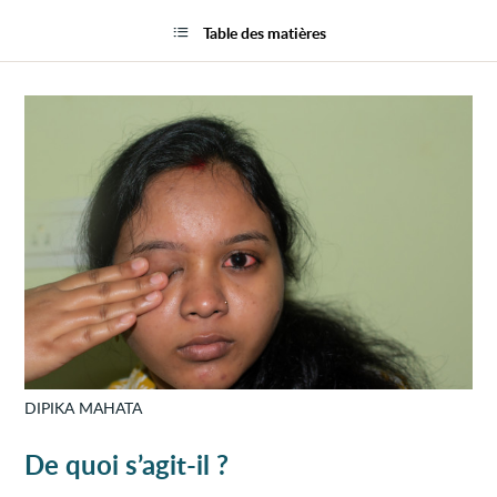
Infla
la
de
page
Table des matières
l’épis
(épiscl
DIPIKA MAHATA
De quoi s’agit-il ?