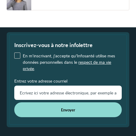
et
autour
de
l'œil
Fin
de
page
Inscrivez-vous à notre infolettre
En m'inscrivant, j'accepte qu'Infosanté utilise mes
données personnelles dans le
respect de ma vie
privée
.
Entrez votre adresse courriel
Envoyer