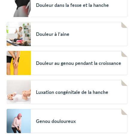
Douleur dans la fesse et la hanche
dans
la
fesse
et
la
Voir
hanche
Douleur
Douleur à l’aine
à
l’aine
Voir
Douleur
Douleur au genou pendant la croissance
au
genou
pendant
la
croissance
Voir
Luxation
Luxation congénitale de la hanche
congénitale
de
la
hanche
Voir
Genou
Genou douloureux
douloureux