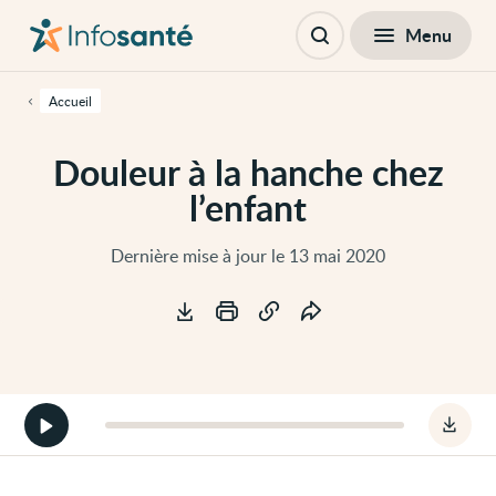
Passer
Navigation
au
principale
Fermer
Menu
Table des matières
contenu
Ouvrir
principal
la
de
recherche
cette
Accueil
page
Passer
à
Douleur à la hanche chez
la
navigation
l’enfant
principale
Passer
aux
outils
Dernière mise à jour le 13 mai 2020
d'accessibilité
Outils
Démarrer
Téléc
la
le
version
fichie
audio
audio
de