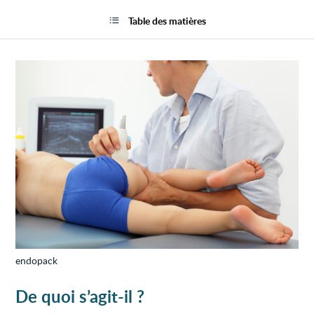
Doule
la
à
page
Table des matières
la
hanch
chez
l’enfa
endopack
De quoi s’agit-il ?