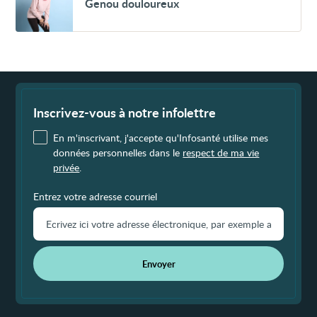
Genou douloureux
douloureux
Fin
de
page
Inscrivez-vous à notre infolettre
En m'inscrivant, j'accepte qu'Infosanté utilise mes
données personnelles dans le
respect de ma vie
privée
.
Entrez votre adresse courriel
Envoyer