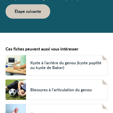
Étape suivante
Ces fiches peuvent aussi vous intéresser
Voir
Kyste
Kyste à l'arrière du genou (kyste poplité
à
ou kyste de Baker)
l'arrière
du
genou
(kyste
Voir
poplité
Blessures
Blessures à l’articulation du genou
ou
à
kyste
l’articulation
de
du
Baker)
genou
Voir
Genou