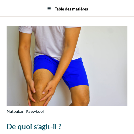
Ostéo
la
dissé
page
Table des matières
du
genou
Natpakan Kaewkool
De quoi s’agit-il ?