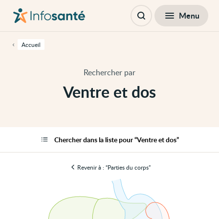
Passer
Navigation
au
principale
Fermer
Menu
Ventre et dos
contenu
Ouvrir
principal
la
de
recherche
cette
Accueil
page
Passer
à
Rechercher par
la
navigation
Ventre et dos
principale
Passer
aux
outils
d'accessibilité
Chercher dans la liste pour “Ventre et dos”
Revenir à : “Parties du corps”