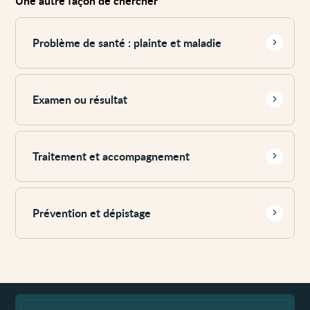
Une autre façon de chercher
Voir
plus
Problème de santé : plainte et maladie
Voir
plus
Examen ou résultat
Voir
plus
Traitement et accompagnement
Voir
plus
Prévention et dépistage
Fin