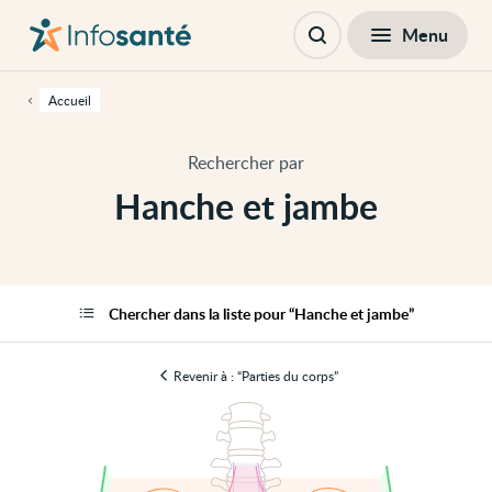
Passer
Navigation
au
principale
Fermer
Menu
Hanche et jambe
contenu
Ouvrir
principal
la
de
recherche
cette
Accueil
page
Passer
à
Rechercher par
la
navigation
Hanche et jambe
principale
Passer
aux
outils
d'accessibilité
Chercher dans la liste pour “Hanche et jambe”
Revenir à : “Parties du corps”